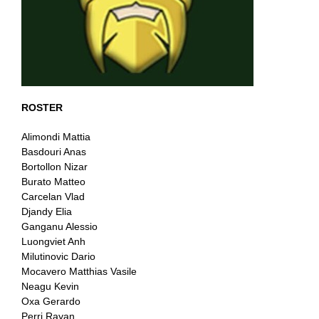
ROSTER
Alimondi Mattia
Basdouri Anas
Bortollon Nizar
Burato Matteo
Carcelan Vlad
Djandy Elia
Ganganu Alessio
Luongviet Anh
Milutinovic Dario
Mocavero Matthias Vasile
Neagu Kevin
Oxa Gerardo
Perri Rayan