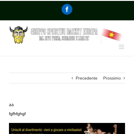
Precedente
Prossimo
aa
fgfhfghgf