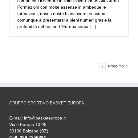
campo con il sempre insidiosissimo Virtus AltoGarda.
Formazioni con molte assenze in ambedue le
formazioni, dove i nostri biancoverdi riescono
comunque a presentarsi a pieni numeri grazie la
profondità del roster. L'Europa cerca [...]
1
2
Prossimo
GRUPPO SPORTIVO BASKET EUROPA
E-mail:
info@basketeuropa.it
Viale Europa 132/5
39100 Bolzano (BZ)
Cell. 339-7356394