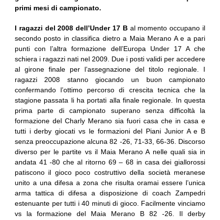
primi mesi di campionato.
I ragazzi del 2008 dell’Under 17 B
al momento occupano il
secondo posto in classifica dietro a Maia Merano A e a pari
punti con l’altra formazione dell’Europa Under 17 A che
schiera i ragazzi nati nel 2009. Due i posti validi per accedere
al girone finale per l’assegnazione del titolo regionale. I
ragazzi 2008 stanno giocando un buon campionato
confermando l’ottimo percorso di crescita tecnica che la
stagione passata li ha portati alla finale regionale. In questa
prima parte di campionato superano senza difficoltà la
formazione del Charly Merano sia fuori casa che in casa e
tutti i derby giocati vs le formazioni del Piani Junior A e B
senza preoccupazione alcuna 82 -26, 71-33, 66-36. Discorso
diverso per le partite vs il Maia Merano A nelle quali sia in
andata 41 -80 che al ritorno 69 – 68 in casa dei giallorossi
patiscono il gioco poco costruttivo della società meranese
unito a una difesa a zona che risulta oramai essere l’unica
arma tattica di difesa a disposizione di coach Zampedri
estenuante per tutti i 40 minuti di gioco. Facilmente vinciamo
vs la formazione del Maia Merano B 82 -26. Il derby