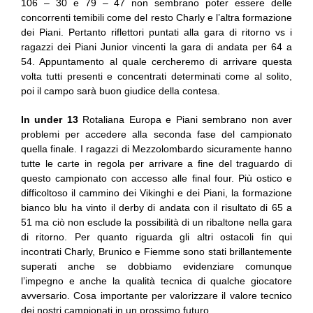
106 – 30 e 79 – 47 non sembrano poter essere delle
concorrenti temibili come del resto Charly e l’altra formazione
dei Piani. Pertanto riflettori puntati alla gara di ritorno vs i
ragazzi dei Piani Junior vincenti la gara di andata per 64 a
54. Appuntamento al quale cercheremo di arrivare questa
volta tutti presenti e concentrati determinati come al solito,
poi il campo sarà buon giudice della contesa.
In under 13
Rotaliana Europa e Piani sembrano non aver
problemi per accedere alla seconda fase del campionato
quella finale. I ragazzi di Mezzolombardo sicuramente hanno
tutte le carte in regola per arrivare a fine del traguardo di
questo campionato con accesso alle final four. Più ostico e
difficoltoso il cammino dei Vikinghi e dei Piani, la formazione
bianco blu ha vinto il derby di andata con il risultato di 65 a
51 ma ciò non esclude la possibilità di un ribaltone nella gara
di ritorno. Per quanto riguarda gli altri ostacoli fin qui
incontrati Charly, Brunico e Fiemme sono stati brillantemente
superati anche se dobbiamo evidenziare comunque
l’impegno e anche la qualità tecnica di qualche giocatore
avversario. Cosa importante per valorizzare il valore tecnico
dei nostri campionati in un prossimo futuro.