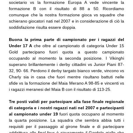
societario vs la formazione Europa A vede vincente la
formazione B con il risultato di 88 a 50. Ricordiamo
comunque che la nostra formazione gioca vs squadre che
schierano giocatori nati nel 2007 e in considerazione di ciò la
soddisfazione risulta essere doppia.
Buona la prima parte di campionato per i ragazzi del
Under 17 A
che oltre al campionato di categoria Under 15
Gold partecipano fuori quota a questo campionato
occupando al momento la seconda posizione. I Vikinghi
superano brillantemente i derby cittadini vs Junior Piani 87-
32, 90- 66. Perdono il derby targato bianco verde, vincono vs
Charly sia in casa che fuori mentre risultano battuti nelle
sfide vs la formazione del Maia Merano A 98-85 e vincenti vs
i ragazzi meranesi del Maia B con il risultato di 113-25.
Tre posti validi per partecipare alla fase finale regionale
di categoria e i nostri ragazzi nati nel 2007 e partecipanti
al campionato under 19
fuori quota occupano al momento
la quarta posizione. La squadra che sembra abbia tutti i
requisiti per il passaggio al girone finale e di partecipare
addirittura alle final four è sicuramente il Gardolo giallo che