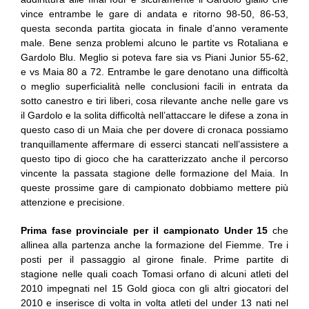
vince entrambe le gare di andata e ritorno 98-50, 86-53,
questa seconda partita giocata in finale d’anno veramente
male. Bene senza problemi alcuno le partite vs Rotaliana e
Gardolo Blu. Meglio si poteva fare sia vs Piani Junior 55-62,
e vs Maia 80 a 72. Entrambe le gare denotano una difficoltà
o meglio superficialità nelle conclusioni facili in entrata da
sotto canestro e tiri liberi, cosa rilevante anche nelle gare vs
il Gardolo e la solita difficoltà nell’attaccare le difese a zona in
questo caso di un Maia che per dovere di cronaca possiamo
tranquillamente affermare di esserci stancati nell’assistere a
questo tipo di gioco che ha caratterizzato anche il percorso
vincente la passata stagione delle formazione del Maia. In
queste prossime gare di campionato dobbiamo mettere più
attenzione e precisione.
Prima fase provinciale per il campionato Under 15
che
allinea alla partenza anche la formazione del Fiemme. Tre i
posti per il passaggio al girone finale. Prime partite di
stagione nelle quali coach Tomasi orfano di alcuni atleti del
2010 impegnati nel 15 Gold gioca con gli altri giocatori del
2010 e inserisce di volta in volta atleti del under 13 nati nel