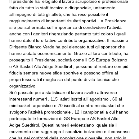
Il presidente ha elogiato il lavoro scrupoloso e professionale
fatto da tutto lo staff tecnico e dirigenziale, unitamente
all’impegno di tutti gli atleti, che ha reso possibile il
raggiungimento di importanti risultati sportivi. La Presidenza
si è poi soffermata sull’ importanza di condividere l’attività
anche con i genitori ringraziando pertanto tutti coloro i quali
hanno dato il loro fattivo contributo organizzativo. Il massimo
Dirigente Bianco Verde ha poi elencato tutti gli sponsor che
hanno aiutato economicamente. Grazie al loro contributo, ha
proseguito il Presidente, società come il GS Europa Bolzano
e AS Basket Alto Adige Suedtirol , possono affrontare con più
fiducia sempre nuove sfide sportive e possono offrire ai
propri tesserati il meglio sia dal punto di vita tecnico che
organizzativo.
Si è passato poi a statisticare il lavoro svolto attraverso
interessanti numeri , 115 atleti iscritti all’ agonismo , 60 al
minibasket agonistico e 70 iscritti al centro minibasket che
svolgono l’attività promozionale . 12 i campionati a cui hanno
partecipato le formazioni di GS Europa e AS Basket Alto
Adige Suedtirol. Questi numeri evidenziano quale sia il
movimento che raggruppa il sodalizio bolzanino e il consenso
che ha nei confronti della popolazione giovanile, non solo in