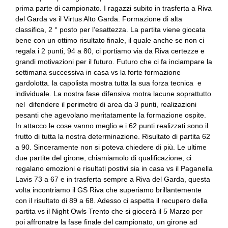
prima parte di campionato. I ragazzi subito in trasferta a Riva
del Garda vs il Virtus Alto Garda. Formazione di alta
classifica, 2 ° posto per l’esattezza. La partita viene giocata
bene con un ottimo risultato finale, il quale anche se non ci
regala i 2 punti, 94 a 80, ci portiamo via da Riva certezze e
grandi motivazioni per il futuro. Futuro che ci fa inciampare la
settimana successiva in casa vs la forte formazione
gardolotta. la capolista mostra tutta la sua forza tecnica e
individuale. La nostra fase difensiva motra lacune soprattutto
nel difendere il perimetro di area da 3 punti, realizazioni
pesanti che agevolano meritatamente la formazione ospite.
In attacco le cose vanno meglio e i 62 punti realizzati sono il
frutto di tutta la nostra determinazione. Risultato di partita 62
a 90. Sinceramente non si poteva chiedere di più. Le ultime
due partite del girone, chiamiamolo di qualificazione, ci
regalano emozioni e risultati postivi sia in casa vs il Paganella
Lavis 73 a 67 e in trasferta sempre a Riva del Garda, questa
volta incontriamo il GS Riva che superiamo brillantemente
con il risultato di 89 a 68. Adesso ci aspetta il recupero della
partita vs il Night Owls Trento che si giocerà il 5 Marzo per
poi affronatre la fase finale del campionato, un girone ad