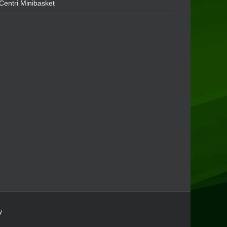
Centri Minibasket
y