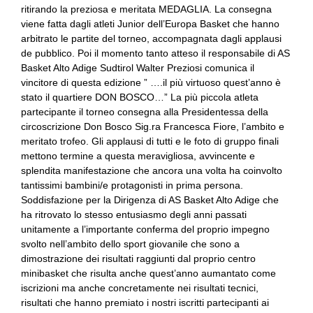
ritirando la preziosa e meritata MEDAGLIA. La consegna
viene fatta dagli atleti Junior dell’Europa Basket che hanno
arbitrato le partite del torneo, accompagnata dagli applausi
de pubblico. Poi il momento tanto atteso il responsabile di AS
Basket Alto Adige Sudtirol Walter Preziosi comunica il
vincitore di questa edizione ” ….il più virtuoso quest’anno è
stato il quartiere DON BOSCO…” La più piccola atleta
partecipante il torneo consegna alla Presidentessa della
circoscrizione Don Bosco Sig.ra Francesca Fiore, l’ambito e
meritato trofeo. Gli applausi di tutti e le foto di gruppo finali
mettono termine a questa meravigliosa, avvincente e
splendita manifestazione che ancora una volta ha coinvolto
tantissimi bambini/e protagonisti in prima persona.
Soddisfazione per la Dirigenza di AS Basket Alto Adige che
ha ritrovato lo stesso entusiasmo degli anni passati
unitamente a l’importante conferma del proprio impegno
svolto nell’ambito dello sport giovanile che sono a
dimostrazione dei risultati raggiunti dal proprio centro
minibasket che risulta anche quest’anno aumantato come
iscrizioni ma anche concretamente nei risultati tecnici,
risultati che hanno premiato i nostri iscritti partecipanti ai