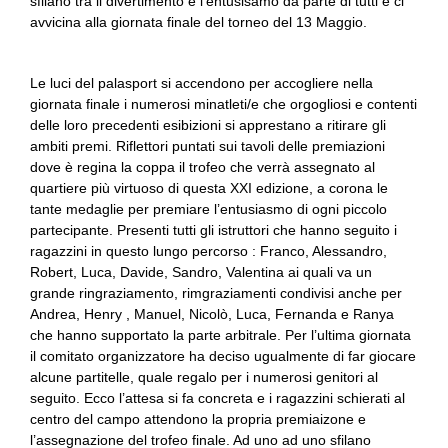
sfilano tra il divertimento e l’entusisamo da parte di tutti e ci
avvicina alla giornata finale del torneo del 13 Maggio.
Le luci del palasport si accendono per accogliere nella
giornata finale i numerosi minatleti/e che orgogliosi e contenti
delle loro precedenti esibizioni si apprestano a ritirare gli
ambiti premi. Riflettori puntati sui tavoli delle premiazioni
dove è regina la coppa il trofeo che verrà assegnato al
quartiere più virtuoso di questa XXI edizione, a corona le
tante medaglie per premiare l’entusiasmo di ogni piccolo
partecipante. Presenti tutti gli istruttori che hanno seguito i
ragazzini in questo lungo percorso : Franco, Alessandro,
Robert, Luca, Davide, Sandro, Valentina ai quali va un
grande ringraziamento, rimgraziamenti condivisi anche per
Andrea, Henry , Manuel, Nicolò, Luca, Fernanda e Ranya
che hanno supportato la parte arbitrale. Per l’ultima giornata
il comitato organizzatore ha deciso ugualmente di far giocare
alcune partitelle, quale regalo per i numerosi genitori al
seguito. Ecco l’attesa si fa concreta e i ragazzini schierati al
centro del campo attendono la propria premiaizone e
l’assegnazione del trofeo finale. Ad uno ad uno sfilano