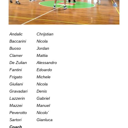
Andalic
Chrijstian
Baccarini
Nicola
Buoso
Jordan
Clamer
Mattia
De Zulian
Alessandro
Fantini
Edoardo
Frigato
Michele
Giuliani
Nicola
Gravadari
Denis
Lazzerin
Gabriel
Mazzei
Manuel
Peverotto
Nicolo’
Sartori
Gianluca
Coach