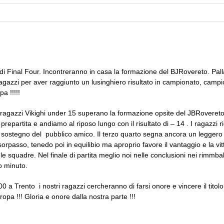
i Final Four. Incontreranno in casa la formazione del BJRovereto. Palla 
zzi per aver raggiunto un lusinghiero risultato in campionato, campion
a !!!!!
 I ragazzi Vikighi under 15 superano la formazione opsite del JBRoveret
 prepartita e andiamo al riposo lungo con il risultato di – 14 . I ragazz
l sostegno del pubblico amico. Il terzo quarto segna ancora un leggero
sorpasso, tenedo poi in equilibio ma aproprio favore il vantaggio e la vitto
squadre. Nel finale di partita meglio noi nelle conclusioni nei rimmbal
o minuto.
a Trento i nostri ragazzi cercheranno di farsi onore e vincere il titolo r
opa !!! Gloria e onore dalla nostra parte !!!