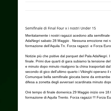
Semifinale di Final Four x i nostri Under 15
Meritatamente i nostri ragazzi acedono alla semifinale d
AdaNegri sabato 28 Maggio . Nessuna emozione nei raga
formazione dell’Aquila Tn. Forza ragazzi e Forza Europ
Notizie più che psitive dal parquet del Pala AdaNegri.
finale. Primi due quarti di gara subiamo la tensione del
e minuto dopo minuto risalgono la china trasportati da
secondo di gico dell’ultimo quarto i Vikinghi operano il 
Comunque bella semifinale giocata bene da entrambe le 
difesa a zonetta degli avversari scardinata minuto dop
Orè tempo di finale domenica 29 Maggio inizio ore 18.00 
formazione di Aquila Trento. Forza ragazzi !!! Forza Eur