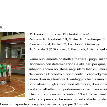
di.
GS Basket Europa vs BG Gardolo 62-74
Rabbiosi 10, Pastorelli 10, Ghitev 10, Santangelo 9, 
Prescianotto 4, Giuliani 2, Lucchini 0, Galise ne.
Nr. 4 tiri da 3 (2 Skenderi, 1 Pastorelli, 1 Santangelo
Siamo nuovamente costretti a “battere i pugni sul no
Giochiamo con determinazione e alla pari per quasi t
subendo ancora noi stessi negli ultimi fatidici 3 minut
Nel corso dell’incontro ci sono continui capovolgimen
favore diverse situazioni di vantaggio che creiamo c
Sono almeno 5 gli episodi non ottimizzati, dove rubi
gestiamo altrettanto opportunamente per mancanza 
Il terzo quarto con un parziale di 19 a 15 e termina
volta fatto pensare che eravamo sulla strada giusta p
4 non corrisponde agli equilibri visti in campo per 37 minuti.