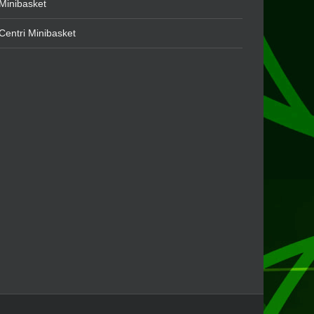
Minibasket
Centri Minibasket