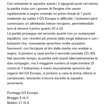
Con entrambe le squadre aventi i 2 agognati punti nel mirino,
la partita inizia con i giovani di Pergine che vanno
rapidamente a segno creando un primo break di 7 punti,
mettendo da subito il GS Europa in difficoltà. I bolzanini però
cominciano un altrettanto veloce recupero, permettendolo
loro di vincere il primo quarto 20 a 16.
La partita prosegue nel secondo quarto con un sostanziale
equilibrio, con i trentini più precisi dalla lunga distanza e con i
bolzanini che, nonostante sprechino molte occasioni
favorevoli, con forzature al tiro dalla media non andate a
segno, si portano a casa anche il secondo parziale (31-30).
Nel secondo tempo, la partita vedi avanti alternativamente le
due compagini, ma il maggiore numero di triple trentine (9
contro le 7 bolzanine) e meno sicuramente spreconi dei
ragazzi del GS Europa, si portano a casa la prima vittoria in
campionato, lasciando a bocca asciutta la squadra
avversaria.
Punteggi GS Europa
Broggio 9 rb 3
Boldrin 17 rb 6