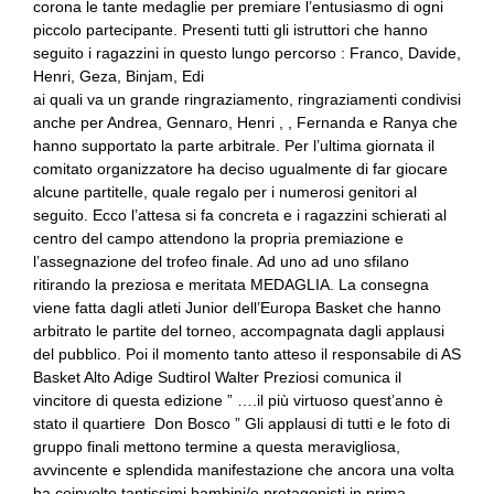
corona le tante medaglie per premiare l’entusiasmo di ogni
piccolo partecipante. Presenti tutti gli istruttori che hanno
seguito i ragazzini in questo lungo percorso : Franco, Davide,
Henri, Geza, Binjam, Edi
ai quali va un grande ringraziamento, ringraziamenti condivisi
anche per Andrea, Gennaro, Henri , , Fernanda e Ranya che
hanno supportato la parte arbitrale. Per l’ultima giornata il
comitato organizzatore ha deciso ugualmente di far giocare
alcune partitelle, quale regalo per i numerosi genitori al
seguito. Ecco l’attesa si fa concreta e i ragazzini schierati al
centro del campo attendono la propria premiazione e
l’assegnazione del trofeo finale. Ad uno ad uno sfilano
ritirando la preziosa e meritata MEDAGLIA. La consegna
viene fatta dagli atleti Junior dell’Europa Basket che hanno
arbitrato le partite del torneo, accompagnata dagli applausi
del pubblico. Poi il momento tanto atteso il responsabile di AS
Basket Alto Adige Sudtirol Walter Preziosi comunica il
vincitore di questa edizione ” ….il più virtuoso quest’anno è
stato il quartiere Don Bosco ” Gli applausi di tutti e le foto di
gruppo finali mettono termine a questa meravigliosa,
avvincente e splendida manifestazione che ancora una volta
ha coinvolto tantissimi bambini/e protagonisti in prima