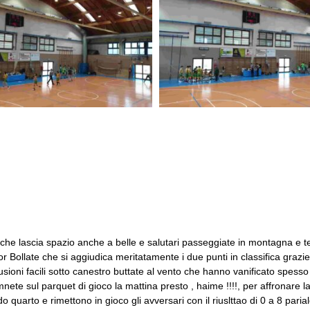
he lascia spazio anche a belle e salutari passeggiate in montagna e tem
or Bollate che si aggiudica meritatamente i due punti in classifica graz
ni facili sotto canestro buttate al vento che hanno vanificato spesso bu
e sul parquet di gioco la mattina presto , haime !!!!, per affronare l
do quarto e rimettono in gioco gli avversari con il riuslttao di 0 a 8 p