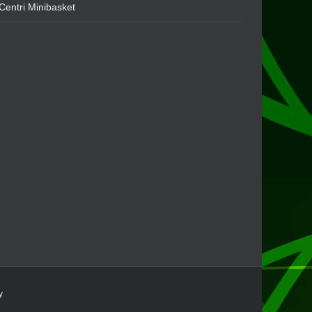
Centri Minibasket
y