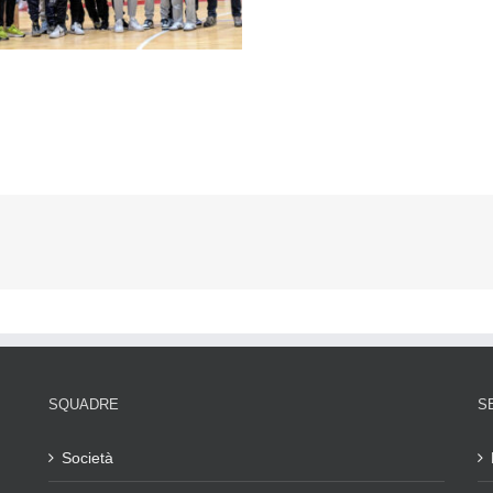
SQUADRE
S
Società