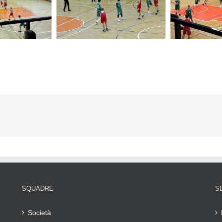
SQUADRE
S
Società