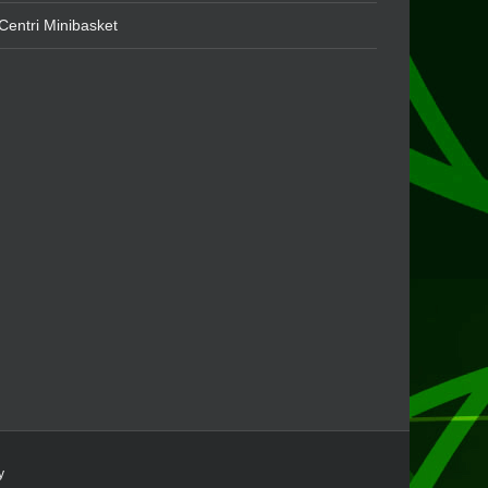
Centri Minibasket
y