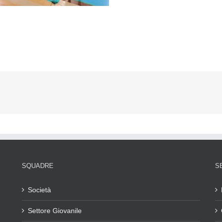
SQUADRE
S
Società
Settore Giovanile