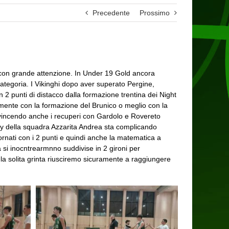
Precedente
Prossimo
e con grande attenzione. In Under 19 Gold ancora
 categoria. I Vikinghi dopo aver superato Pergine,
 2 punti di distacco dalla formazione trentina dei Night
mente con la formazione del Brunico o meglio con la
o, vincendo anche i recuperi con Gardolo e Rovereto
 play della squadra Azzarita Andrea sta complicando
ornati con i 2 punti e quindi anche la matematica a
a si inocntrearmnno suddivise in 2 gironi per
 la solita grinta riusciremo sicuramente a raggiungere