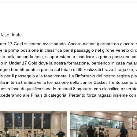
fase finale
 Under 17 Gold si stanno avvicinando. Ancora alcune giornate da giocar
per la prima posizione in classifica per il passaggio nel girone Veneto di
nto nella seconda fase, si apprestano a insediare la prima posizione con
so in Under 17 Gold dove la nostra formazione, perdendo in casa mala
gno ben 56 punti in partita sul totale di 85 realizzati bravo il ragazz
ile per il passaggio alla fase veneta. La l’infortunio del nostro regista
rta in terra trentina vs la formazione dello Junior Basket Trento siamo t
uesta fase di qualificazione le restanti 8 sqaudre con classifica azzerat
accederanno alle Finals di categoria. Pertanto forza ragazzi insieme con