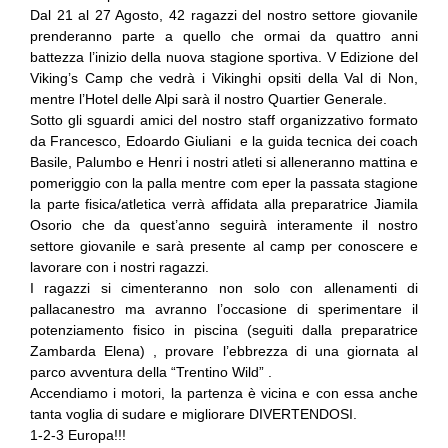
Dal 21 al 27 Agosto, 42 ragazzi del nostro settore giovanile
prenderanno parte a quello che ormai da quattro anni
battezza l’inizio della nuova stagione sportiva. V Edizione del
Viking’s Camp che vedrà i Vikinghi opsiti della Val di Non,
mentre l’Hotel delle Alpi sarà il nostro Quartier Generale.
Sotto gli sguardi amici del nostro staff organizzativo formato
da Francesco, Edoardo Giuliani e la guida tecnica dei coach
Basile, Palumbo e Henri i nostri atleti si alleneranno mattina e
pomeriggio con la palla mentre com eper la passata stagione
la parte fisica/atletica verrà affidata alla preparatrice Jiamila
Osorio che da quest’anno seguirà interamente il nostro
settore giovanile e sarà presente al camp per conoscere e
lavorare con i nostri ragazzi.
I ragazzi si cimenteranno non solo con allenamenti di
pallacanestro ma avranno l’occasione di sperimentare il
potenziamento fisico in piscina (seguiti dalla preparatrice
Zambarda Elena) , provare l’ebbrezza di una giornata al
parco avventura della “Trentino Wild” .
Accendiamo i motori, la partenza è vicina e con essa anche
tanta voglia di sudare e migliorare DIVERTENDOSI.
1-2-3 Europa!!!