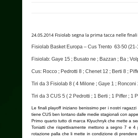
24.05.2014 Fisiolab segna la prima tacca nelle finali
Fisiolab Basket Europa – Cus Trento 63-50 (21-12
Fisiolab: Gaye 15 ; Busato ne ; Bazzan ; Ba ; Volp
Cus: Rocco ; Pedrotti 8 ; Chenet 12 ; Berti 8 ; Piff
Tiri da 3 Fisiolab 8 ( 4 Milone ; Gaye 1 ; Ronconi 2
Tiri da 3 CUS 5 ( 2 Pedrotti ; 1 Berti ; 1 Piffer ; 1 
Le finali playoff iniziano benissimo per i nostri ragaz
tiene CUS ben lontano dalle medie stagionali con appena 
Primo quarto tutto di marca Klyuchnyk che mette a seg
Toniatti che rispettivamente mettono a segno 7 e 4
rotazione palla che li mette in condizione di prendere