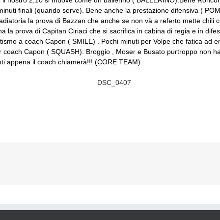
e il nostro 2,10 si muove come un ballerino ( BALLERINO).Bene Ronconi
i minuti finali (quando serve). Bene anche la prestazione difensiva ( PO
ladiatoria la prova di Bazzan che anche se non và a referto mette chil
a prova di Capitan Ciriaci che si sacrifica in cabina di regia e in dif
etismo a coach Capon ( SMILE) . Pochi minuti per Volpe che fatica ad en
er coach Capon ( SQUASH). Broggio , Moser e Busato purtroppo non han
onti appena il coach chiamerà!!! (CORE TEAM)