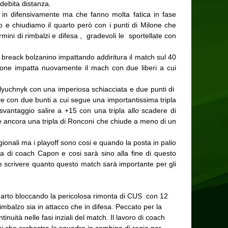
 debita distanza.
o in difensivamente ma che fanno molta fatica in fase
o e chiudiamo il quarto però con i punti di Milone che
rmini di rimbalzi e difesa , gradevoli le sportellate con
l breack bolzanino impattando addiritura il match sul 40
ilone impatta nuovamente il mach con due liberi a cui
 Klyuchnyk con una imperiosa schiacciata e due punti di
ye con due bunti a cui segue una importantissima tripla
vantaggio salire a +15 con una tripla allo scadere di
ue ancora una tripla di Ronconi che chiude a meno di un
onali ma i playoff sono cosi e quando la posta in palio
a di coach Capon e cosi sarà sino alla fine di questo
e scrivere quanto questo match sarà importante per gli
 quarto bloccando la pericolosa rimonta di CUS con 12
mbalzo sia in attacco che in difesa. Peccato per la
ità nelle fasi inziali del match. Il lavoro di coach