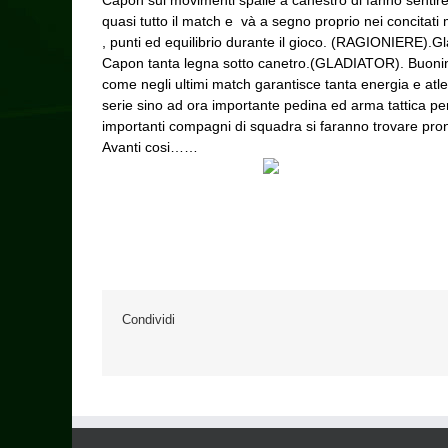
Capon sui movimenti spalle a canestro di fanno sentir
quasi tutto il match e và a segno proprio nei concitat
, punti ed equilibrio durante il gioco. (RAGIONIERE).G
Capon tanta legna sotto canetro.(GLADIATOR). Buonina l
come negli ultimi match garantisce tanta energia e atl
serie sino ad ora importante pedina ed arma tattica p
importanti compagni di squadra si faranno trovare pr
Avanti cosi……
Condividi