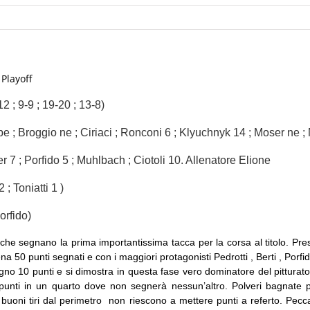
 Playoff
 ; 9-9 ; 19-20 ; 13-8)
e ; Broggio ne ; Ciriaci ; Ronconi 6 ; Klyuchnyk 14 ; Moser ne ; 
er 7 ; Porfido 5 ; Muhlbach ; Ciotoli 10. Allenatore Elione
 ; Toniatti 1 )
Porfido)
zi che segnano la prima importantissima tacca per la corsa al titolo. Pr
50 punti segnati e con i maggiori protagonisti Pedrotti , Berti , Porfido
no 10 punti e si dimostra in questa fase vero dominatore del pitturat
 punti in un quarto dove non segnerà nessun’altro. Polveri bagnat
 buoni tiri dal perimetro non riescono a mettere punti a referto. Pec