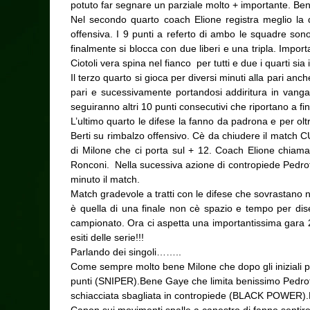
potuto far segnare un parziale molto + importante. Bene 
Nel secondo quarto coach Elione registra meglio la d
offensiva. I 9 punti a referto di ambo le squadre son
finalmente si blocca con due liberi e una tripla. Import
Ciotoli vera spina nel fianco per tutti e due i quarti sia 
Il terzo quarto si gioca per diversi minuti alla pari a
pari e sucessivamente
portandosi addiritura in vang
seguiranno altri 10 punti consecutivi che riportano a f
L’ultimo quarto le difese la fanno da padrona e per ol
Berti su rimbalzo offensivo. Cè da chiudere il match C
di Milone che ci porta sul + 12. Coach Elione chiama
Ronconi. Nella sucessiva azione di contropiede Pedrott
minuto il match.
Match gradevole a tratti con le difese che sovrastano 
è quella di una finale non cè spazio e tempo per dis
campionato. Ora ci aspetta una importantissima gara 2
esiti delle serie!!!
Parlando dei singoli……..
Come sempre molto bene Milone che dopo gli iniziali pro
punti (SNIPER).Bene Gaye che limita benissimo Pedrotti 
schiacciata sbagliata in contropiede (BLACK POWER).Ben