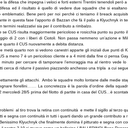
la difesa che impegna i veloci e forti esterni Trentini tenendoli però a
ifesa ed il risultato è quello di vedere due squadre che si esaltan
o emblematici. Bene però per noi perchè ci teniamo il breack acquisit
ante in questa fase l’apporto di Bazzan che fà il palio a Klyuchnyk in te
in termini realizzativi sia per il contributo a rimbalzo.
nche se CUS risulta maggiormente pericoloso e rosicchia punto su punto i
aggio di 2 con i liberi di Ciotoli. Non passa nemmeno un’azione e M
ine quarto il CUS nuovamente a debita distanza.
tre metà quarto non si vedono canestri apparte gli iniziali due punti di
US a meno 7 è un pericoloso cliente e a 4 minti dalla fine ci pensa Ga
 minuto per cercare di tamponare l’emoraggia ma al rientro vede lo s
i cerca di ridurre il passivo piazzando anchesso una tripla a cui seg
nettamente gli attacchi. Ambo le squadre molto lontane dalle medie stagi
egnare fiorellini……. La concretezza è la parola d’ordine della squadr
 mercoledi 28/5 prima del filotto di partite in casa del CUS…è scontat
blemi al tiro trova la retina con continuità e mette il sigillo al terzo
e segna con continuità in tutti i quarti dando un grande contributo a ri
issimo Klyuchnyk che finalmente domina il pitturato e segna con continu