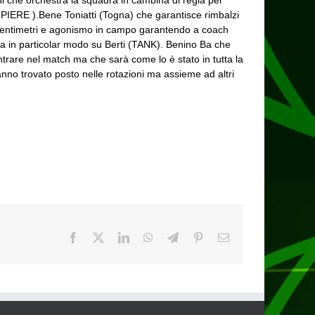
 che orchestra la squadra in cambina di regia per
MPIERE ).Bene Toniatti (Togna) che garantisce rimbalzi
i centimetri e agonismo in campo garantendo a coach
esa in particolar modo su Berti (TANK). Benino Ba che
trare nel match ma che sarà come lo è stato in tutta la
no trovato posto nelle rotazioni ma assieme ad altri