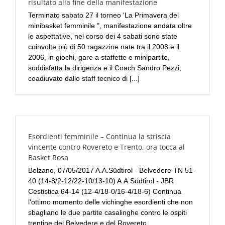
risultato alla fine della manifestazione
Terminato sabato 27 il torneo 'La Primavera del
minibasket femminile ", manifestazione andata oltre
le aspettative, nel corso dei 4 sabati sono state
coinvolte più di 50 ragazzine nate tra il 2008 e il
2006, in giochi, gare a staffette e minipartite,
soddisfatta la dirigenza e il Coach Sandro Pezzi,
coadiuvato dallo staff tecnico di [...]
Esordienti femminile – Continua la striscia
vincente contro Rovereto e Trento, ora tocca al
Basket Rosa
Bolzano, 07/05/2017 A.A.Südtirol - Belvedere TN 51-
40 (14-8/2-12/22-10/13-10) A.A.Südtirol - JBR
Cestistica 64-14 (12-4/18-0/16-4/18-6) Continua
l'ottimo momento delle vichinghe esordienti che non
sbagliano le due partite casalinghe contro le ospiti
trentine del Belvedere e del Rovereto.