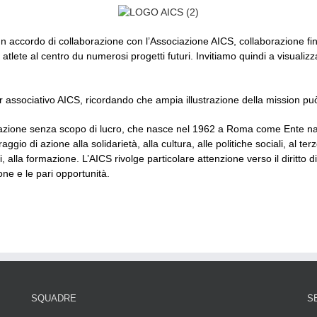
 accordo di collaborazione con l’Associazione AICS, collaborazione finali
ti e atlete al centro du numerosi progetti futuri. Invitiamo quindi a visua
r associativo AICS, ricordando che ampia illustrazione della mission p
iazione senza scopo di lucro, che nasce nel 1962 a Roma come Ente na
io di azione alla solidarietà, alla cultura, alle politiche sociali, al ter
i, alla formazione. L’AICS rivolge particolare attenzione verso il diritto 
one e le pari opportunità.
SQUADRE
S