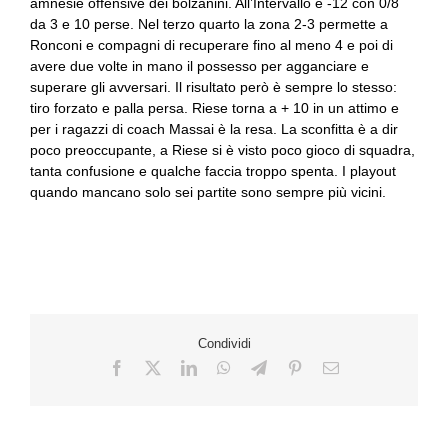
amnesie offensive dei bolzanini. All’Intervallo è -12 con 0/8
da 3 e 10 perse. Nel terzo quarto la zona 2-3 permette a
Ronconi e compagni di recuperare fino al meno 4 e poi di
avere due volte in mano il possesso per agganciare e
superare gli avversari. Il risultato però è sempre lo stesso:
tiro forzato e palla persa. Riese torna a + 10 in un attimo e
per i ragazzi di coach Massai è la resa. La sconfitta è a dir
poco preoccupante, a Riese si è visto poco gioco di squadra,
tanta confusione e qualche faccia troppo spenta. I playout
quando mancano solo sei partite sono sempre più vicini.
Condividi