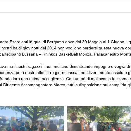
uadra Esordienti in quel di Bergamo dove dal 30 Maggio al 1 Giugno, i 
nostri baldi giovinotti del 2014 non vogliono perdersi questa nuova oppo
e partecipanti Lussana – Rhinkos BasketBall Monza, Pallacanestro Mont
sava ma i nostri ragazzini non mollano dimostrando impegno e voglia di 
sperienza per i nostri atleti. Tre giorni passati nel divertimento assolu
offrendo loro una ottima accoglienza. Con un pò di malinconia facciamo 
l Dirigente Accompagnatore Marco, tutti a disposizione sui campi da gi