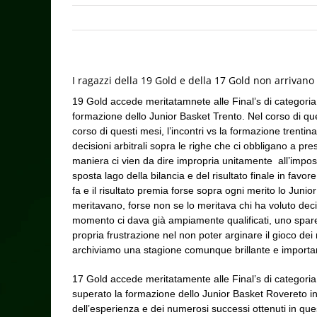
I ragazzi della 19 Gold e della 17 Gold non arrivano
19 Gold accede meritatamnete alle Final’s di categoria
formazione dello Junior Basket Trento. Nel corso di quest
corso di questi mesi, l’incontri vs la formazione trenti
decisioni arbitrali sopra le righe che ci obbligano a pr
maniera ci vien da dire impropria unitamente all’impossi
sposta lago della bilancia e del risultato finale in fav
fa e il risultato premia forse sopra ogni merito lo Juni
meritavano, forse non se lo meritava chi ha voluto deci
momento ci dava già ampiamente qualificati, uno spareg
propria frustrazione nel non poter arginare il gioco dei
archiviamo una stagione comunque brillante e importante
17 Gold accede meritatamente alle Final’s di categoria
superato la formazione dello Junior Basket Rovereto in 
dell’esperienza e dei numerosi successi ottenuti in ques