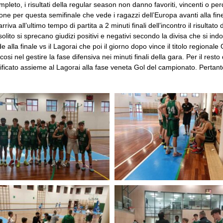
pleto, i risultati della regular season non danno favoriti, vincenti o p
one per questa semifinale che vede i ragazzi dell’Europa avanti alla fin
rriva all’ultimo tempo di partita a 2 minuti finali dell’incontro il risultat
al solito si sprecano giudizi positivi e negativi secondo la divisa che si in
 alla finale vs il Lagorai che poi il giorno dopo vince il titolo regional
osi nel gestire la fase difensiva nei minuti finali della gara. Per il rest
icato assieme al Lagorai alla fase veneta Gol del campionato. Pertanto il