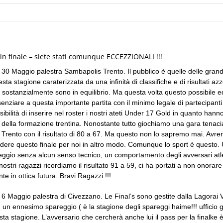
 in finale – siete stati comunque ECCEZZIONALI !!!
 30 Maggio palestra Sambapolis Trento. Il pubblico è quelle delle grand
a stagione caraterizzata da una infinità di classifiche e di risultati azze
na sostanzialmente sono in equilibrio. Ma questa volta questo possibile eq
esenziare a questa importante partita con il minimo legale di partecipanti
bilità di inserire nel roster i nostri ateti Under 17 Gold in quanto hanno
ore della formazione trentina. Nonostante tutto giochiamo una gara tenaci
or Trento con il risultato di 80 a 67. Ma questo non lo sapremo mai. Avrem
dere questo finale per noi in altro modo. Comunque lo sport è questo. Un
gio senza alcun senso tecnico, un comportamento degli avversari atleti
 nostri ragazzi ricordiamo il risultato 91 a 59, ci ha portati a non onora
 in ottica futura. Bravi Ragazzi !!!
 6 Maggio palestra di Civezzano. Le Final’s sono gestite dalla Lagorai 
un ennesimo spareggio ( è la stagione degli spareggi haime!!! ufficio g
ta stagione. L’avversario che cercherà anche lui il pass per la finalke è