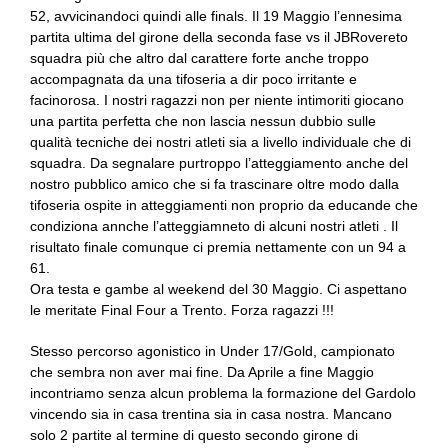
52, avvicinandoci quindi alle finals. Il 19 Maggio l’ennesima
partita ultima del girone della seconda fase vs il JBRovereto
squadra più che altro dal carattere forte anche troppo
accompagnata da una tifoseria a dir poco irritante e
facinorosa. I nostri ragazzi non per niente intimoriti giocano
una partita perfetta che non lascia nessun dubbio sulle
qualità tecniche dei nostri atleti sia a livello individuale che di
squadra. Da segnalare purtroppo l’atteggiamento anche del
nostro pubblico amico che si fa trascinare oltre modo dalla
tifoseria ospite in atteggiamenti non proprio da educande che
condiziona annche l’atteggiamneto di alcuni nostri atleti . Il
risultato finale comunque ci premia nettamente con un 94 a
61.
Ora testa e gambe al weekend del 30 Maggio. Ci aspettano
le meritate Final Four a Trento. Forza ragazzi !!!
Stesso percorso agonistico in Under 17/Gold, campionato
che sembra non aver mai fine. Da Aprile a fine Maggio
incontriamo senza alcun problema la formazione del Gardolo
vincendo sia in casa trentina sia in casa nostra. Mancano
solo 2 partite al termine di questo secondo girone di