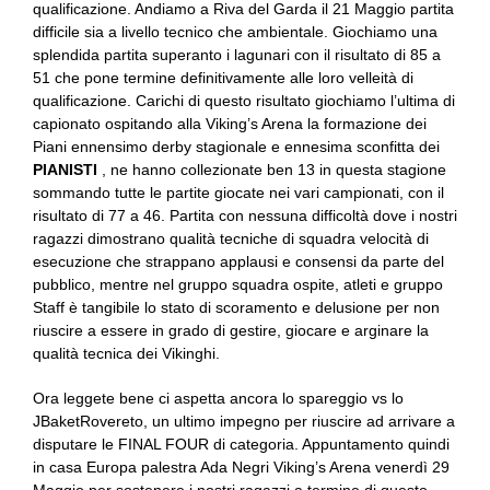
qualificazione. Andiamo a Riva del Garda il 21 Maggio partita
difficile sia a livello tecnico che ambientale. Giochiamo una
splendida partita superanto i lagunari con il risultato di 85 a
51 che pone termine definitivamente alle loro velleità di
qualificazione. Carichi di questo risultato giochiamo l’ultima di
capionato ospitando alla Viking’s Arena la formazione dei
Piani ennensimo derby stagionale e ennesima sconfitta dei
PIANISTI
, ne hanno collezionate ben 13 in questa stagione
sommando tutte le partite giocate nei vari campionati, con il
risultato di 77 a 46. Partita con nessuna difficoltà dove i nostri
ragazzi dimostrano qualità tecniche di squadra velocità di
esecuzione che strappano applausi e consensi da parte del
pubblico, mentre nel gruppo squadra ospite, atleti e gruppo
Staff è tangibile lo stato di scoramento e delusione per non
riuscire a essere in grado di gestire, giocare e arginare la
qualità tecnica dei Vikinghi.
Ora leggete bene ci aspetta ancora lo spareggio vs lo
JBaketRovereto, un ultimo impegno per riuscire ad arrivare a
disputare le FINAL FOUR di categoria. Appuntamento quindi
in casa Europa palestra Ada Negri Viking’s Arena venerdì 29
Maggio per sostenere i nostri ragazzi a termine di questo