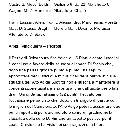
Castro 2, Mose, Boldrin, Giuliano 8, Ba 22, Marchetto 8,
Wagner M. 7, Marcon 5. Allenatore: Chistè
Piani: Lazzari, Allen, Fox, D’Alessandro, Marchesini, Moretti
Mat., Di Stasio, Braghin, Moretti Mar., Dwomo, Profaiser.
Allenatore: Di Stasio
Arbitri: Vinciguerra – Pedrotti
Il Derby di Bolzano tra Alto Adige e US Piani giocato lunedi si
è concluso a favore della squadra di coach Di Stasio che,
dopo una partita giocata punto a punto , ha saputo
approfittare degli unici due minuti finali della partita in cui la
squadra dell’Alto Adige Sudtirol non è riuscita a mantenere la
concentrazione giusta e sfavorita anche dall’uscita per 5 falli
di un Omar Ba ispiratissimo (22 punti). Peccato per
l’occasione persa visto che, dopo un triangolo di partite con
le migliori del Campionato, l’Alto Adige poteva assicurarsi due
punti importanti per dare morale e salire un gradino nella
classifica della serie D. Rimane un aspetto positivo per il
coach Chistè che ha visto nei suoi ragazzi una buona