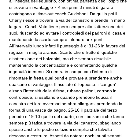
all’insegna dell’equilibrio, con ottima partenza degli ospiti che
si trovano in vantaggio 7-4 nei primi 3 minuti di gara e
costringono al time-out coach Guidoboni. Da qui in poi il
Charly riesce a trovare la via del canestro e prende in mano
la gara. Coach Voto tiene però sempre alta l’attenzione dei
suoi, riuscendo ad evitare i contropiedi dei padroni di casa e
mantenendo lo scarto sempre inferiore ai 7 punti.
All’intervallo lungo infatti il punteggio è di 31-26 in favore dei
ragazzi in maglia arancio. Scarto che è frutto di qualche
disattenzione dei bolzanini, ma che sembra ricucibile
mantenendo la concentrazione e commettendo qualche
ingenuità in meno. Si rientra in campo con l’intento di
rimontare in fretta quei punti e provare a prenderne anche
qualcuno di vantaggio. Il risultato è l’opposto: i ‘canguri’
alzano l’intensità della difesa, rubano palloni, corrono in
contropiede, si esaltano e quando prendono fiducia il
canestro dei loro avversari sembra allargarsi prendendo la
forma di una vasca da bagno. 25-10 il parziale del terzo
periodo e 19-10 quello del quarto, con i bolzanini che fanno
sempre più fatica a trovare la via del canestro, sbagliando
spesso anche le poche soluzioni semplici che talvolta
riescono a costruire. Aspetti da notare: pochi punti segnati,