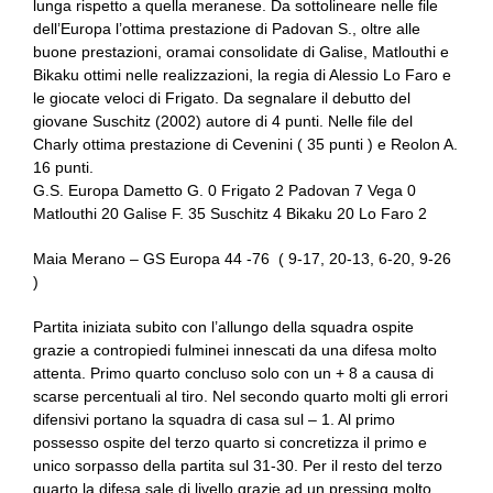
lunga rispetto a quella meranese. Da sottolineare nelle file
dell’Europa l’ottima prestazione di Padovan S., oltre alle
buone prestazioni, oramai consolidate di Galise, Matlouthi e
Bikaku ottimi nelle realizzazioni, la regia di Alessio Lo Faro e
le giocate veloci di Frigato. Da segnalare il debutto del
giovane Suschitz (2002) autore di 4 punti. Nelle file del
Charly ottima prestazione di Cevenini ( 35 punti ) e Reolon A.
16 punti.
G.S. Europa Dametto G. 0 Frigato 2 Padovan 7 Vega 0
Matlouthi 20 Galise F. 35 Suschitz 4 Bikaku 20 Lo Faro 2
Maia Merano – GS Europa 44 -76 ( 9-17, 20-13, 6-20, 9-26
)
Partita iniziata subito con l’allungo della squadra ospite
grazie a contropiedi fulminei innescati da una difesa molto
attenta. Primo quarto concluso solo con un + 8 a causa di
scarse percentuali al tiro. Nel secondo quarto molti gli errori
difensivi portano la squadra di casa sul – 1. Al primo
possesso ospite del terzo quarto si concretizza il primo e
unico sorpasso della partita sul 31-30. Per il resto del terzo
quarto la difesa sale di livello grazie ad un pressing molto