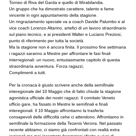
Torneo di Riva del Garda e quello di Mirabilandia.
Un gruppo che ha dimostrato carattere, talento e fame
vincente in ogni appuntamento della stagione.
Un ringraziamento speciale va a coach Davide Palumbo e al
vice coach Lorenzo Altarino, artefici di un lavoro straordinario
sul piano tecnico, e ai presidenti Walter e Luciano Preziosi,
punto di riferimento per tutta la società.
Ma la stagione non è ancora finita. Il prossimo fine settimana
i ragazzi saranno a Mestre per affrontare le fasi finali
interregionali: un nuovo, entusiasmante capitolo di questa
straordinaria avventura. Forza ragazzi,
Complimenti a tutti.
Per la cronaca è giusto scrivere anche della semifinale
interegionale del 10 Maggio che di fatto chiude la stagione
agonistica ufficiale dei nostri ragazzi. Il comitato Veneto
ufficio gare, ha fissato in Mestre le semifinali e finali
interegionali. Il 10 Maggio affrontiamo la trasferta
consapevoli delle difficoltà cehe ci attendono. Affrontiamo in
semifinale la formazione della Tezenis Verona. Nel passato
recente abbiamo, ci siamo già confrontati con realtà extra
regionali ma mai incontrato foramzioni riferite a vivai di