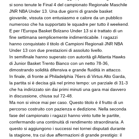
si sono tenute le Final 4 del campionato Regionale Maschile
JNR NBA Under 13. Una due giorni di grande basket
giovanile, vissuta con entusiasmo e calore da un pubblico
numeroso che ha supportato le squadre per tutto il weekend.
E per l’Europa Basket Bolzano Under 13 si è trattato di un
fine settimana semplicemente indimenticabile. I ragazzi
hanno conquistato il titolo di Campioni Regionali JNR NBA
Under 13 con due prestazioni di assoluto livello.
In semifinale hanno superato con autorità gli Atlanta Hawks
di Junior Basket Trento Bianco con un netto 78-36,
dimostrando solidità difensiva e grande fluidità in attacco.
In finale, di fronte ai Philadelphia 76ers di Virtus Alto Garda,
la partita si è decisa già nel primo tempo: un parziale di 31-3
che ha indirizzato sin dai primi minuti una gara mai davvero
in discussione, chiusa sul 72-48.
Ma non si vince mai per caso. Questo titolo è il frutto di un
percorso costruito con pazienza e dedizione. Nella seconda
fase del campionato i ragazzi hanno vinto tutte le partite,
confermando una continuità di rendimento straordinaria. A
questo si aggiungono i successi nei tornei disputati durante
la stagione, tra cui due affermazioni di grande prestigio: il