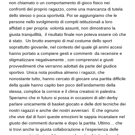
non chiamato o un comportamento di gioco fisico nei
confronti del proprio ragazzo, come una mancanza di tutela
dello stesso o poca sportività. Poi se aggiungiamo che le
persone nello svolgimento di compiti istituzionali a loro
affidati o per propria volontà assunti, non dimostrano la
giusta tranquillità, il risultato finale non poteva essere ciò che
è stato. Un brutto esempio di mal costume dello sport
soprattutto giovanile, nel contesto del quale gli animi accesi
hanno portato a compiere gesti e commenti da recensire e
stigmatizzare negativamente , con comprensivi e giusti
provvedimenti che verranno adottati da parte del giudice
sportivo. Unica nota positiva almeno i ragazzi, che
nonostante tutto, hanno cercato di giocare una partita difficile
della quale hanno capito ben poco dell’andamento della
stessa, complice la cornice e il clima creatosi in palestra.
Speriamo che in futuro si possa in occasioni di altri derby
parlare unicamente di basket giocato e delle doti tecniche dei
nostri ragazzi e anche dei nostri avversari. E che ognuno
che vive dal di fuori queste emozioni le sappia incanalare nel
giusto dei commenti durante e dopo la partita. Ultimo… che
si trovi anche la giusta collaborazione e l’esperienza delle