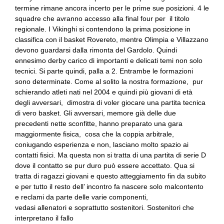
termine rimane ancora incerto per le prime sue posizioni. 4 le
squadre che avranno accesso alla final four per il titolo
regionale. I Vikinghi si contendono la prima posizione in
classifica con il basket Rovereto, mentre Olimpia e Villazzano
devono guardarsi dalla rimonta del Gardolo. Quindi
ennesimo derby carico di importanti e delicati temi non solo
tecnici. Si parte quindi, palla a 2. Entrambe le formazioni
sono determinate. Come al solito la nostra formazione, pur
schierando atleti nati nel 2004 e quindi più giovani di età
degli avversari, dimostra di voler giocare una partita tecnica
di vero basket. Gli avversari, memore già delle due
precedenti nette sconfitte, hanno preparato una gara
maggiormente fisica, cosa che la coppia arbitrale,
coniugando esperienza e non, lasciano molto spazio ai
contatti fisici. Ma questa non si tratta di una partita di serie D
dove il contatto se pur duro può essere accettato. Qua si
tratta di ragazzi giovani e questo atteggiamento fin da subito
e per tutto il resto dell’ incontro fa nascere solo malcontento
e reclami da parte delle varie componenti,
vedasi allenatori e soprattutto sostenitori. Sostenitori che
interpretano il fallo