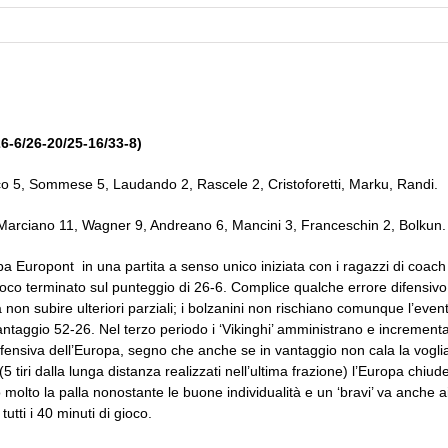
6-6/26-20/25-16/33-8)
co 5, Sommese 5, Laudando 2, Rascele 2, Cristoforetti, Marku, Randi.
 Marciano 11, Wagner 9, Andreano 6, Mancini 3, Franceschin 2, Bolkun. 
pa Europont in una partita a senso unico iniziata con i ragazzi di coach
 gioco terminato sul punteggio di 26-6. Complice qualche errore difensiv
 non subire ulteriori parziali; i bolzanini non rischiano comunque l’eve
taggio 52-26. Nel terzo periodo i ‘Vikinghi’ amministrano e incrementan
fensiva dell’Europa, segno che anche se in vantaggio non cala la voglia di
(5 tiri dalla lunga distanza realizzati nell’ultima frazione) l’Europa chiud
o molto la palla nonostante le buone individualità e un ‘bravi’ va anch
tti i 40 minuti di gioco.