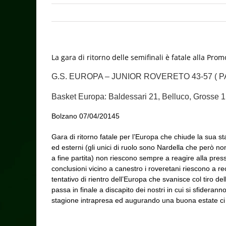
La gara di ritorno delle semifinali è fatale alla Pr
G.S. EUROPA – JUNIOR ROVERETO 43-57 ( PARZIA
Basket Europa: Baldessari 21, Belluco, Grosse 1,
Bolzano 07/04/20145
Gara di ritorno fatale per l’Europa che chiude la sua s
ed esterni (gli unici di ruolo sono Nardella che però 
a fine partita) non riescono sempre a reagire alla pres
conclusioni vicino a canestro i roveretani riescono a re
tentativo di rientro dell’Europa che svanisce col tiro d
passa in finale a discapito dei nostri in cui si sfidera
stagione intrapresa ed augurando una buona estate c