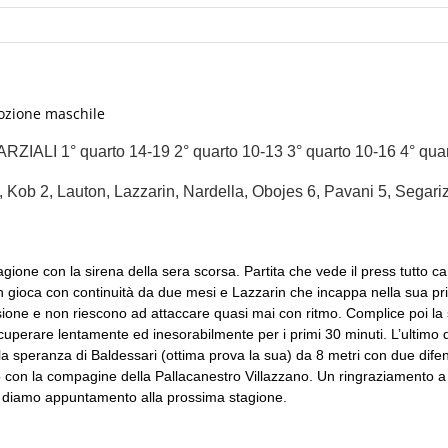
omozione maschile
LI 1° quarto 14-19 2° quarto 10-13 3° quarto 10-16 4° quar
 Kob 2, Lauton, Lazzarin, Nardella, Obojes 6, Pavani 5, Segari
tagione con la sirena della sera scorsa. Partita che vede il press tutto 
non gioca con continuità da due mesi e Lazzarin che incappa nella sua 
sione e non riescono ad attaccare quasi mai con ritmo. Complice poi la s
cuperare lentamente ed inesorabilmente per i primi 30 minuti. L’ultimo qu
ella speranza di Baldessari (ottima prova la sua) da 8 metri con due dif
nno con la compagine della Pallacanestro Villazzano. Un ringraziamento a t
i diamo appuntamento alla prossima stagione.