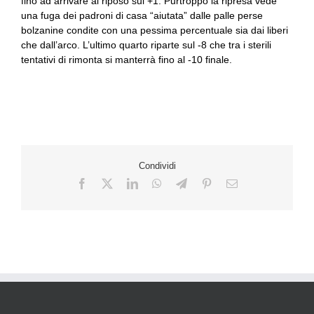
fino ad arrivare al riposo sul +1. Purtroppo la ripresa vede
una fuga dei padroni di casa “aiutata” dalle palle perse
bolzanine condite con una pessima percentuale sia dai liberi
che dall’arco. L’ultimo quarto riparte sul -8 che tra i sterili
tentativi di rimonta si manterrà fino al -10 finale.
Condividi