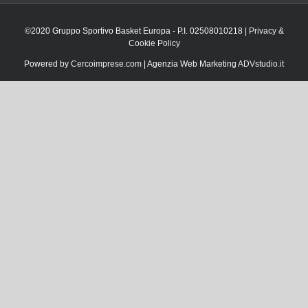
©2020 Gruppo Sportivo Basket Europa - P.I. 02508010218 |
Privacy &
Cookie Policy
Powered by
Cercoimprese.com
| Agenzia Web Marketing
ADVstudio.it