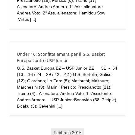
Prescianotto (28); Persico (0); Traino (17)
Allenatore: Andres Armero 1° Ass. allenatore:
Andrea Voto 2° Ass. allenatore: Hamidou Sow
Virtus [...]
Under 16: Sconfitta amara per il G.S. Basket
Europa contro USP Junior
G.S. Basket Europa BZ – USP Junior BZ 51 - 54
(13 – 16 / 24 – 29 / 42 – 42 ) G.S. Bortolin; Galise
(12); Giordano; Lo Faro (5); Matlouthi; Maltauro;
Marchesini (9); Marini; Persico; Prescianotto (21);
Traino (4). Allenatore: Andrea Voto 1° Assistente:
Andres Armero USP Junior :Bonavida (38–7 triple);
Bicaku (3); Cevenini [...]
Febbraio 2016