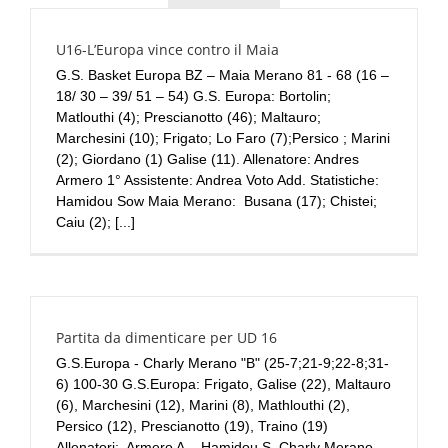
U16-L’Europa vince contro il Maia
G.S. Basket Europa BZ – Maia Merano 81 - 68 (16 –
18/ 30 – 39/ 51 – 54) G.S. Europa: Bortolin;
Matlouthi (4); Prescianotto (46); Maltauro;
Marchesini (10); Frigato; Lo Faro (7);Persico ; Marini
(2); Giordano (1) Galise (11). Allenatore: Andres
Armero 1° Assistente: Andrea Voto Add. Statistiche:
Hamidou Sow Maia Merano: Busana (17); Chistei;
Caiu (2); [...]
Partita da dimenticare per UD 16
G.S.Europa - Charly Merano "B" (25-7;21-9;22-8;31-
6) 100-30 G.S.Europa: Frigato, Galise (22), Maltauro
(6), Marchesini (12), Marini (8), Mathlouthi (2),
Persico (12), Prescianotto (19), Traino (19)
Allenatori: Armero A. Hamidou S. Charly Merano