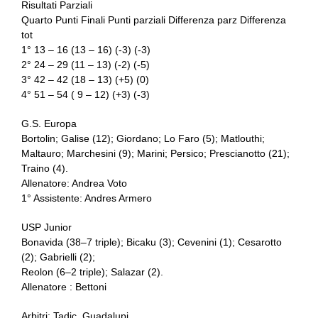
Risultati Parziali
Quarto Punti Finali Punti parziali Differenza parz Differenza
tot
1° 13 – 16 (13 – 16) (-3) (-3)
2° 24 – 29 (11 – 13) (-2) (-5)
3° 42 – 42 (18 – 13) (+5) (0)
4° 51 – 54 ( 9 – 12) (+3) (-3)
G.S. Europa
Bortolin; Galise (12); Giordano; Lo Faro (5); Matlouthi;
Maltauro; Marchesini (9); Marini; Persico; Prescianotto (21);
Traino (4).
Allenatore: Andrea Voto
1° Assistente: Andres Armero
USP Junior
Bonavida (38–7 triple); Bicaku (3); Cevenini (1); Cesarotto
(2); Gabrielli (2);
Reolon (6–2 triple); Salazar (2).
Allenatore : Bettoni
Arbitri: Tadic, Guadalupi