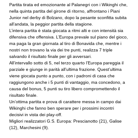
Partita tirata ed emozionante al Palanegri con i Wikinghi che,
nella quinta partita del girone di ritorno, affrontano i Piani
Junior nel derby di Bolzano, dopo la pesante sconfitta subita
all’andata, la peggior partita della stagione.
L’intera partita è stata giocata a ritmi alti e con intensità sia
difensiva che offensiva. L’Europa prevale sul piano del gioco,
ma paga la gran giornata al tiro di Bonavida che, mentre i
nostri non trovano la via dei tre punti, realizza 7 triple
salvando il risultato finale per gli avversari.
All’intervallo sotto di 5, nel terzo quarto l’Europa pareggia il
parziale e giunge in parità all’ultima frazione. Quest’ultima
viene giocata punto a punto, con i padroni di casa che
raggiungono anche i 5 punti di vantaggio, ma concedono, a
causa del bonus, 5 punti su tiro libero compromettendo il
risultato finale.
Un’ottima partita e prova di carattere messa in campo dai
Wikinghi che fanno ben sperare per i prossimi incontri
decisivi in vista dei play-off.
Migliori realizzatori G.S. Europa: Prescianotto (21), Galise
(12), Marchesini (9).