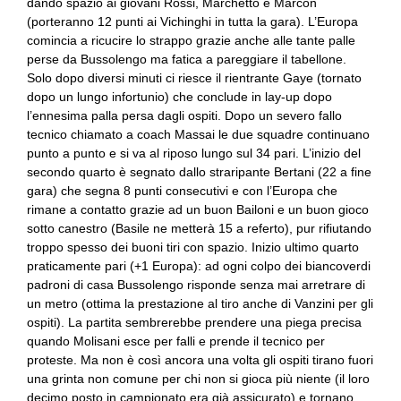
dando spazio ai giovani Rossi, Marchetto e Marcon
(porteranno 12 punti ai Vichinghi in tutta la gara). L’Europa
comincia a ricucire lo strappo grazie anche alle tante palle
perse da Bussolengo ma fatica a pareggiare il tabellone.
Solo dopo diversi minuti ci riesce il rientrante Gaye (tornato
dopo un lungo infortunio) che conclude in lay-up dopo
l’ennesima palla persa dagli ospiti. Dopo un severo fallo
tecnico chiamato a coach Massai le due squadre continuano
punto a punto e si va al riposo lungo sul 34 pari. L’inizio del
secondo quarto è segnato dallo straripante Bertani (22 a fine
gara) che segna 8 punti consecutivi e con l’Europa che
rimane a contatto grazie ad un buon Bailoni e un buon gioco
sotto canestro (Basile ne metterà 15 a referto), pur rifiutando
troppo spesso dei buoni tiri con spazio. Inizio ultimo quarto
praticamente pari (+1 Europa): ad ogni colpo dei biancoverdi
padroni di casa Bussolengo risponde senza mai arretrare di
un metro (ottima la prestazione al tiro anche di Vanzini per gli
ospiti). La partita sembrerebbe prendere una piega precisa
quando Molisani esce per falli e prende il tecnico per
proteste. Ma non è così ancora una volta gli ospiti tirano fuori
una grinta non comune per chi non si gioca più niente (il loro
decimo posto in campionato era già assicurato) e tornano