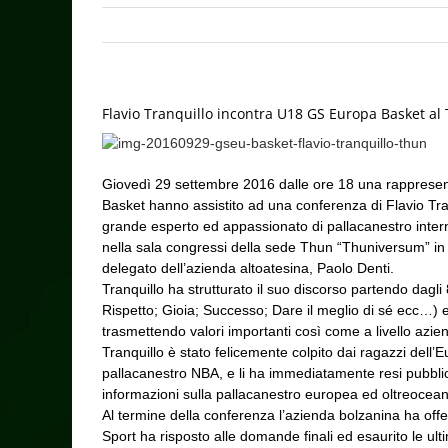
Flavio Tranquillo incontra U18 GS Europa Basket al
Giovedì 29 settembre 2016 dalle ore 18 una rappresent
Basket hanno assistito ad una conferenza di Flavio Tran
grande esperto ed appassionato di pallacanestro inter
nella sala congressi della sede Thun “Thuniversum” in 
delegato dell’azienda altoatesina, Paolo Denti.
Tranquillo ha strutturato il suo discorso partendo dagl
Rispetto; Gioia; Successo; Dare il meglio di sé ecc…) 
trasmettendo valori importanti così come a livello azien
Tranquillo è stato felicemente colpito dai ragazzi dell’
pallacanestro NBA, e li ha immediatamente resi pubbli
informazioni sulla pallacanestro europea ed oltreoceano
Al termine della conferenza l’azienda bolzanina ha offert
Sport ha risposto alle domande finali ed esaurito le ult