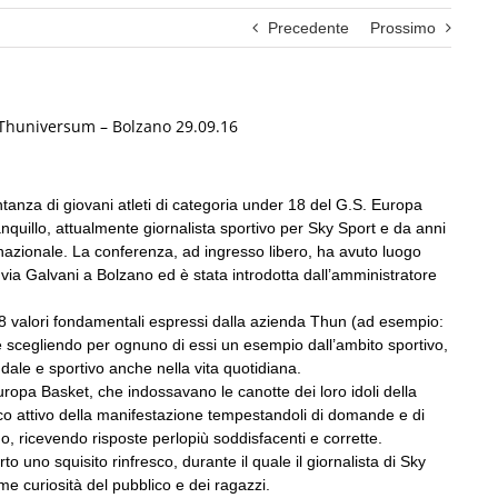
Precedente
Prossimo
 Thuniversum – Bolzano 29.09.16
anza di giovani atleti di categoria under 18 del G.S. Europa
quillo, attualmente giornalista sportivo per Sky Sport e da anni
nazionale. La conferenza, ad ingresso libero, ha avuto luogo
via Galvani a Bolzano ed è stata introdotta dall’amministratore
i 8 valori fondamentali espressi dalla azienda Thun (ad esempio:
e scegliendo per ognuno di essi un esempio dall’ambito sportivo,
dale e sportivo anche nella vita quotidiana.
Europa Basket, che indossavano le canotte dei loro idoli della
co attivo della manifestazione tempestandoli di domande e di
, ricevendo risposte perlopiù soddisfacenti e corrette.
o uno squisito rinfresco, durante il quale il giornalista di Sky
ime curiosità del pubblico e dei ragazzi.