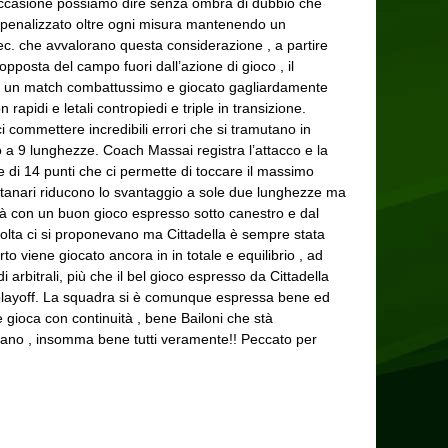
ta occasione possiamo dire senza ombra di dubbio che
nno penalizzato oltre ogni misura mantenendo un
 sec. che avvalorano questa considerazione , a partire
e opposta del campo fuori dall’azione di gioco , il
nte un match combattussimo e giocato gagliardamente
rapidi e letali contropiedi e triple in transizione.
ci commettere incredibili errori che si tramutano in
ivo a 9 lunghezze. Coach Massai registra l’attacco e la
 di 14 punti che ci permette di toccare il massimo
ontanari riducono lo svantaggio a sole due lunghezze ma
arità con un buon gioco espresso sotto canestro e dal
volta ci si proponevano ma Cittadella è sempre stata
o viene giocato ancora in in totale e equilibrio , ad
i arbitrali, più che il bel gioco espresso da Cittadella
 playoff. La squadra si è comunque espressa bene ed
 gioca con continuità , bene Bailoni che stà
mano , insomma bene tutti veramente!! Peccato per