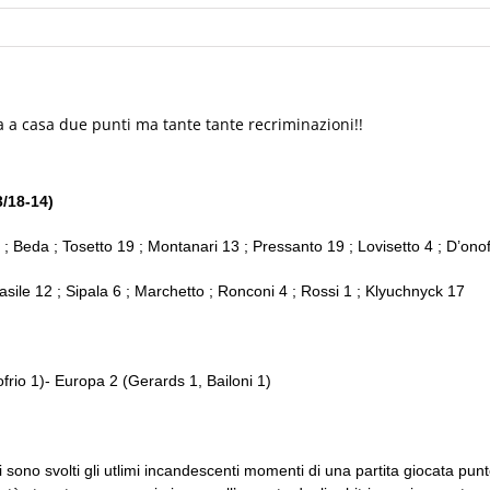
a a casa due punti ma tante tante recriminazioni!!
3/18-14)
; Beda ; Tosetto 19 ; Montanari 13 ; Pressanto 19 ; Lovisetto 4 ; D’onofr
asile 12 ; Sipala 6 ; Marchetto ; Ronconi 4 ; Rossi 1 ; Klyuchnyck 17
ofrio 1)- Europa 2 (Gerards 1, Bailoni 1)
no svolti gli utlimi incandescenti momenti di una partita giocata punto