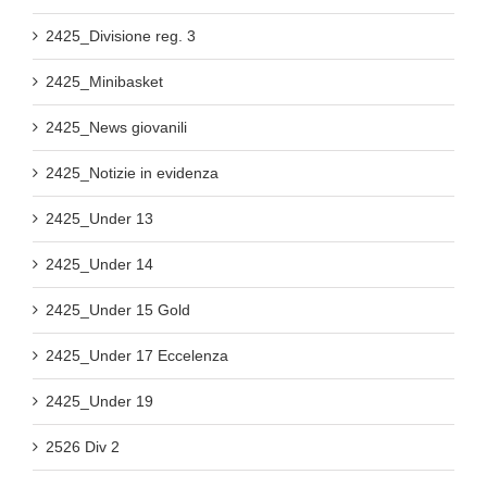
2425_Divisione reg. 3
2425_Minibasket
2425_News giovanili
2425_Notizie in evidenza
2425_Under 13
2425_Under 14
2425_Under 15 Gold
2425_Under 17 Eccelenza
2425_Under 19
2526 Div 2