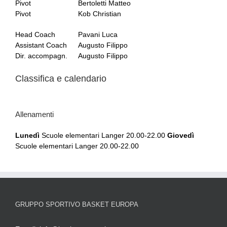
Pivot
Bertoletti Matteo
Pivot
Kob Christian
Head Coach
Pavani Luca
Assistant Coach
Augusto Filippo
Dir. accompagn.
Augusto Filippo
Classifica e calendario
Allenamenti
Lunedì
Scuole elementari Langer 20.00-22.00
Giovedì
Scuole elementari Langer 20.00-22.00
GRUPPO SPORTIVO BASKET EUROPA