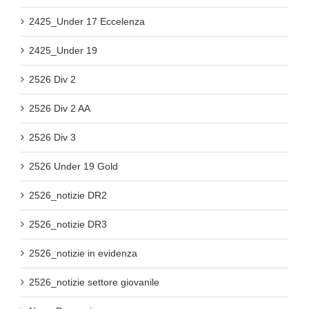
2425_Under 17 Eccelenza
2425_Under 19
2526 Div 2
2526 Div 2 AA
2526 Div 3
2526 Under 19 Gold
2526_notizie DR2
2526_notizie DR3
2526_notizie in evidenza
2526_notizie settore giovanile