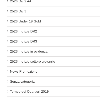
2526 Div 2 AA
2526 Div 3
2526 Under 19 Gold
2526_notizie DR2
2526_notizie DR3
2526_notizie in evidenza
2526_notizie settore giovanile
News Promozione
Senza categoria
Torneo dei Quartieri 2019