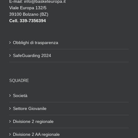
E-mail:
info@basketeuropa.it
Viale Europa 132/5
39100 Bolzano (BZ)
Cell. 339-7356394
Obblighi di trasparenza
SafeGuarding 2024
SQUADRE
Società
Settore Giovanile
Divisione 2 regionale
Divisione 2 AA regionale