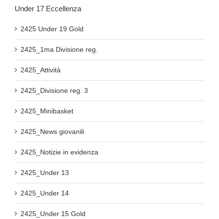
Under 17 Eccellenza
2425 Under 19 Gold
2425_1ma Divisione reg.
2425_Attività
2425_Divisione reg. 3
2425_Minibasket
2425_News giovanili
2425_Notizie in evidenza
2425_Under 13
2425_Under 14
2425_Under 15 Gold