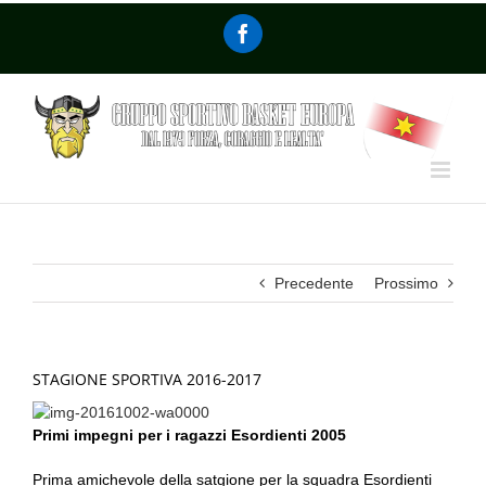
Precedente
Prossimo
STAGIONE SPORTIVA 2016-2017
Primi impegni per i ragazzi Esordienti 2005
Prima amichevole della satgione per la squadra Esordienti