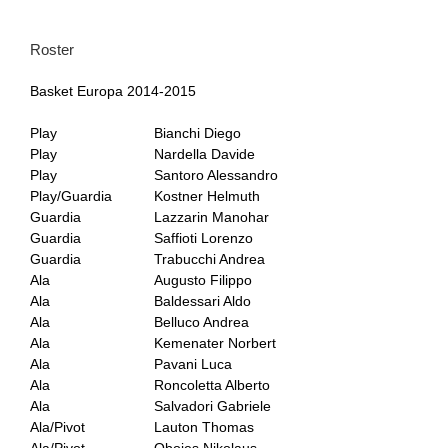
Roster
Basket Europa 2014-2015
Play
Bianchi Diego
Play
Nardella Davide
Play
Santoro Alessandro
Play/Guardia
Kostner Helmuth
Guardia
Lazzarin Manohar
Guardia
Saffioti Lorenzo
Guardia
Trabucchi Andrea
Ala
Augusto Filippo
Ala
Baldessari Aldo
Ala
Belluco Andrea
Ala
Kemenater Norbert
Ala
Pavani Luca
Ala
Roncoletta Alberto
Ala
Salvadori Gabriele
Ala/Pivot
Lauton Thomas
Ala/Pivot
Obojes Nikolaus