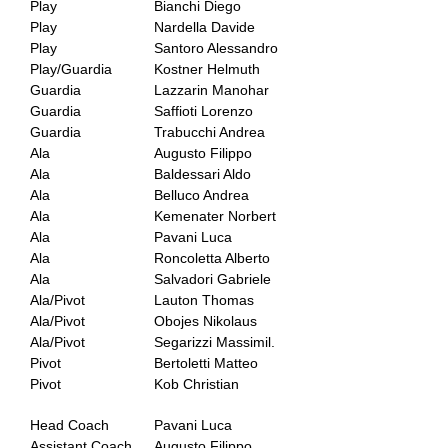
Play
Bianchi Diego
Play
Nardella Davide
Play
Santoro Alessandro
Play/Guardia
Kostner Helmuth
Guardia
Lazzarin Manohar
Guardia
Saffioti Lorenzo
Guardia
Trabucchi Andrea
Ala
Augusto Filippo
Ala
Baldessari Aldo
Ala
Belluco Andrea
Ala
Kemenater Norbert
Ala
Pavani Luca
Ala
Roncoletta Alberto
Ala
Salvadori Gabriele
Ala/Pivot
Lauton Thomas
Ala/Pivot
Obojes Nikolaus
Ala/Pivot
Segarizzi Massimil.
Pivot
Bertoletti Matteo
Pivot
Kob Christian
Head Coach
Pavani Luca
Assistant Coach
Augusto Filippo