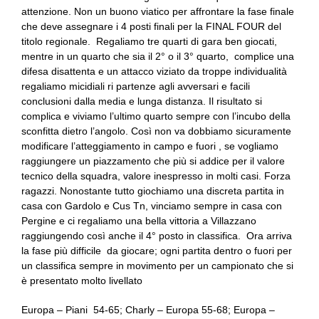
attenzione. Non un buono viatico per affrontare la fase finale
che deve assegnare i 4 posti finali per la FINAL FOUR del
titolo regionale. Regaliamo tre quarti di gara ben giocati,
mentre in un quarto che sia il 2° o il 3° quarto, complice una
difesa disattenta e un attacco viziato da troppe individualità
regaliamo micidiali ri partenze agli avversari e facili
conclusioni dalla media e lunga distanza. Il risultato si
complica e viviamo l’ultimo quarto sempre con l’incubo della
sconfitta dietro l’angolo. Così non va dobbiamo sicuramente
modificare l’atteggiamento in campo e fuori , se vogliamo
raggiungere un piazzamento che più si addice per il valore
tecnico della squadra, valore inespresso in molti casi. Forza
ragazzi. Nonostante tutto giochiamo una discreta partita in
casa con Gardolo e Cus Tn, vinciamo sempre in casa con
Pergine e ci regaliamo una bella vittoria a Villazzano
raggiungendo così anche il 4° posto in classifica. Ora arriva
la fase più difficile da giocare; ogni partita dentro o fuori per
un classifica sempre in movimento per un campionato che si
è presentato molto livellato
Europa – Piani 54-65; Charly – Europa 55-68; Europa –