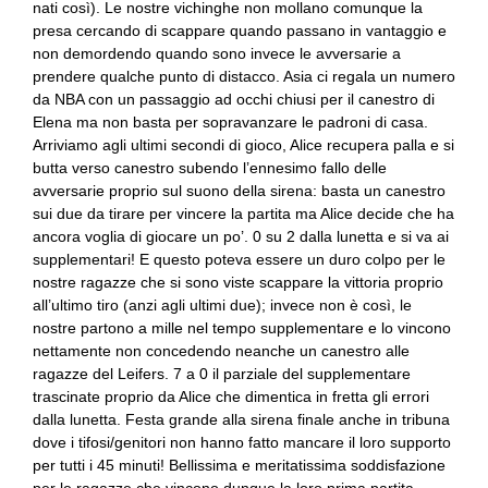
nati così). Le nostre vichinghe non mollano comunque la
presa cercando di scappare quando passano in vantaggio e
non demordendo quando sono invece le avversarie a
prendere qualche punto di distacco. Asia ci regala un numero
da NBA con un passaggio ad occhi chiusi per il canestro di
Elena ma non basta per sopravanzare le padroni di casa.
Arriviamo agli ultimi secondi di gioco, Alice recupera palla e si
butta verso canestro subendo l’ennesimo fallo delle
avversarie proprio sul suono della sirena: basta un canestro
sui due da tirare per vincere la partita ma Alice decide che ha
ancora voglia di giocare un po’. 0 su 2 dalla lunetta e si va ai
supplementari! E questo poteva essere un duro colpo per le
nostre ragazze che si sono viste scappare la vittoria proprio
all’ultimo tiro (anzi agli ultimi due); invece non è così, le
nostre partono a mille nel tempo supplementare e lo vincono
nettamente non concedendo neanche un canestro alle
ragazze del Leifers. 7 a 0 il parziale del supplementare
trascinate proprio da Alice che dimentica in fretta gli errori
dalla lunetta. Festa grande alla sirena finale anche in tribuna
dove i tifosi/genitori non hanno fatto mancare il loro supporto
per tutti i 45 minuti! Bellissima e meritatissima soddisfazione
per le ragazze che vincono dunque la loro prima partita