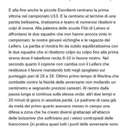
E alla fine anche le piccole Esordienti centrano la prima
vittoria nel campionato U13. E la centrano al termine di una
partita bellissima, tiratissima e teatro di numerosi ribaltoni e
colpi di scena. Alla palestra delle scuole Filzi di Laives si
affrontano le due squadre che non hanno ancora vinto in
campionato: le nostre giovani vichinghe e le ragazze del
Leifers. La partita si mostra fin da subito equilibratissima con
le due squadre che si ribattono colpo su colpo fino alla prima
sirena dove il tabellone recita 8-10 in favore nostro. Nel
secondo quarto il copione non cambia con il Leifers che
restituisce il favore mandando tutti negli spogliatoi sul
punteggio pari di 18 a 18. Ottimo primo tempo di Martina che
combatte contro la fisicità delle avversarie non mollando un
centimetro e segnando preziosi canestri. Al rientro dalla
pausa lunga si continua sulla stessa onda: altri due tempi e
20 minuti di gioco in assoluta parità. Le padrone di casa già
da metà del primo quarto avevano messo in campo una
difesa a zona che ha creato diversi grattacapi all’attacco
delle bolzanine che soffrivano poi i veloci contropiedi delle
bianconere (in pratica quasi tutti i punti delle avversarie sono