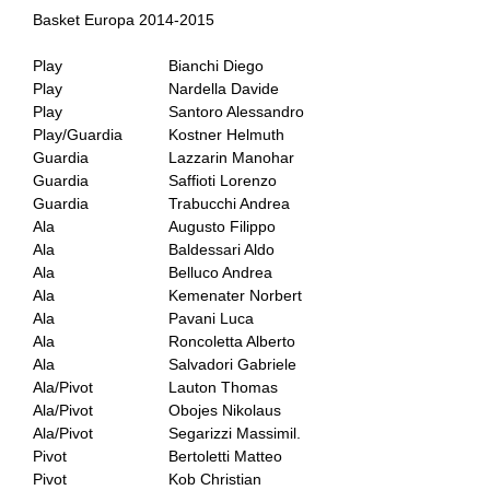
Basket Europa 2014-2015
Play
Bianchi Diego
Play
Nardella Davide
Play
Santoro Alessandro
Play/Guardia
Kostner Helmuth
Guardia
Lazzarin Manohar
Guardia
Saffioti Lorenzo
Guardia
Trabucchi Andrea
Ala
Augusto Filippo
Ala
Baldessari Aldo
Ala
Belluco Andrea
Ala
Kemenater Norbert
Ala
Pavani Luca
Ala
Roncoletta Alberto
Ala
Salvadori Gabriele
Ala/Pivot
Lauton Thomas
Ala/Pivot
Obojes Nikolaus
Ala/Pivot
Segarizzi Massimil.
Pivot
Bertoletti Matteo
Pivot
Kob Christian