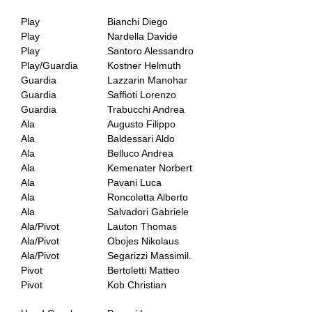
Play
Bianchi Diego
Play
Nardella Davide
Play
Santoro Alessandro
Play/Guardia
Kostner Helmuth
Guardia
Lazzarin Manohar
Guardia
Saffioti Lorenzo
Guardia
Trabucchi Andrea
Ala
Augusto Filippo
Ala
Baldessari Aldo
Ala
Belluco Andrea
Ala
Kemenater Norbert
Ala
Pavani Luca
Ala
Roncoletta Alberto
Ala
Salvadori Gabriele
Ala/Pivot
Lauton Thomas
Ala/Pivot
Obojes Nikolaus
Ala/Pivot
Segarizzi Massimil.
Pivot
Bertoletti Matteo
Pivot
Kob Christian