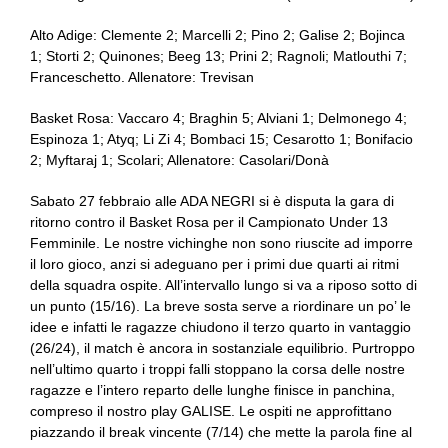
Alto Adige: Clemente 2; Marcelli 2; Pino 2; Galise 2; Bojinca
1; Storti 2; Quinones; Beeg 13; Prini 2; Ragnoli; Matlouthi 7;
Franceschetto. Allenatore: Trevisan
Basket Rosa: Vaccaro 4; Braghin 5; Alviani 1; Delmonego 4;
Espinoza 1; Atyq; Li Zi 4; Bombaci 15; Cesarotto 1; Bonifacio
2; Myftaraj 1; Scolari; Allenatore: Casolari/Donà
Sabato 27 febbraio alle ADA NEGRI si è disputa la gara di
ritorno contro il Basket Rosa per il Campionato Under 13
Femminile. Le nostre vichinghe non sono riuscite ad imporre
il loro gioco, anzi si adeguano per i primi due quarti ai ritmi
della squadra ospite. All’intervallo lungo si va a riposo sotto di
un punto (15/16). La breve sosta serve a riordinare un po’ le
idee e infatti le ragazze chiudono il terzo quarto in vantaggio
(26/24), il match è ancora in sostanziale equilibrio. Purtroppo
nell’ultimo quarto i troppi falli stoppano la corsa delle nostre
ragazze e l’intero reparto delle lunghe finisce in panchina,
compreso il nostro play GALISE. Le ospiti ne approfittano
piazzando il break vincente (7/14) che mette la parola fine al