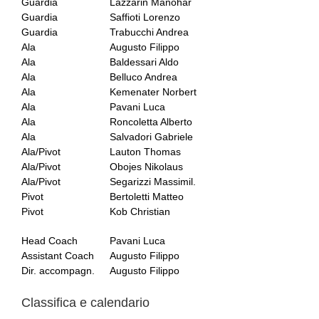
Guardia
Lazzarin Manohar
Guardia
Saffioti Lorenzo
Guardia
Trabucchi Andrea
Ala
Augusto Filippo
Ala
Baldessari Aldo
Ala
Belluco Andrea
Ala
Kemenater Norbert
Ala
Pavani Luca
Ala
Roncoletta Alberto
Ala
Salvadori Gabriele
Ala/Pivot
Lauton Thomas
Ala/Pivot
Obojes Nikolaus
Ala/Pivot
Segarizzi Massimil.
Pivot
Bertoletti Matteo
Pivot
Kob Christian
Head Coach
Pavani Luca
Assistant Coach
Augusto Filippo
Dir. accompagn.
Augusto Filippo
Classifica e calendario