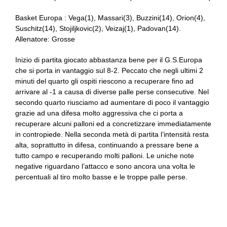
Basket Europa : Vega(1), Massari(3), Buzzini(14), Orion(4),
Suschitz(14), Stojiljkovic(2), Veizaj(1), Padovan(14).
Allenatore: Grosse
Inizio di partita giocato abbastanza bene per il G.S.Europa
che si porta in vantaggio sul 8-2. Peccato che negli ultimi 2
minuti del quarto gli ospiti riescono a recuperare fino ad
arrivare al -1 a causa di diverse palle perse consecutive. Nel
secondo quarto riusciamo ad aumentare di poco il vantaggio
grazie ad una difesa molto aggressiva che ci porta a
recuperare alcuni palloni ed a concretizzare immediatamente
in contropiede. Nella seconda metà di partita l’intensità resta
alta, soprattutto in difesa, continuando a pressare bene a
tutto campo e recuperando molti palloni. Le uniche note
negative riguardano l’attacco e sono ancora una volta le
percentuali al tiro molto basse e le troppe palle perse.