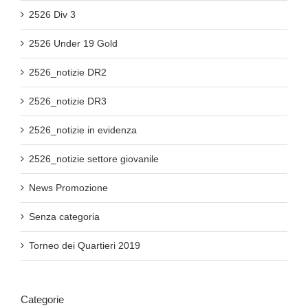
2526 Div 3
2526 Under 19 Gold
2526_notizie DR2
2526_notizie DR3
2526_notizie in evidenza
2526_notizie settore giovanile
News Promozione
Senza categoria
Torneo dei Quartieri 2019
Categorie