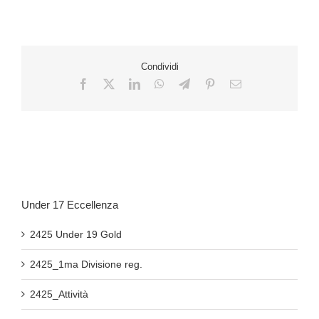
Condividi
Under 17 Eccellenza
2425 Under 19 Gold
2425_1ma Divisione reg.
2425_Attività