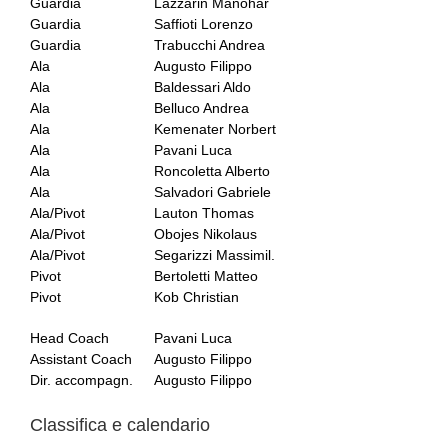
Guardia
Lazzarin Manohar
Guardia
Saffioti Lorenzo
Guardia
Trabucchi Andrea
Ala
Augusto Filippo
Ala
Baldessari Aldo
Ala
Belluco Andrea
Ala
Kemenater Norbert
Ala
Pavani Luca
Ala
Roncoletta Alberto
Ala
Salvadori Gabriele
Ala/Pivot
Lauton Thomas
Ala/Pivot
Obojes Nikolaus
Ala/Pivot
Segarizzi Massimil.
Pivot
Bertoletti Matteo
Pivot
Kob Christian
Head Coach
Pavani Luca
Assistant Coach
Augusto Filippo
Dir. accompagn.
Augusto Filippo
Classifica e calendario