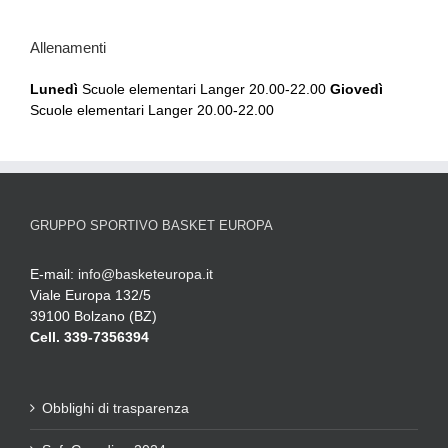
Allenamenti
Lunedì
Scuole elementari Langer 20.00-22.00
Giovedì
Scuole elementari Langer 20.00-22.00
GRUPPO SPORTIVO BASKET EUROPA
E-mail:
info@basketeuropa.it
Viale Europa 132/5
39100 Bolzano (BZ)
Cell. 339-7356394
Obblighi di trasparenza