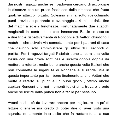
dai nostri ragazzi anche se i padovani cercano di accorciare
le distanze con un press fastidioso dalla rimessa che frutta
qualche attacco forzato. Solesino si rifà sotto rosicchiando
punti preziosi e portando lo svantaggio a 4 minuti dalla fine
del match a sole 7 lunghezze. Fortunatamente due attacchi
magistrali in contropiede che innescano Basile in scarico
e due triple rispettivamente di Ronconi e di Vettori chiudono il
match , che scivola via comodamente per i padroni di casa
che devono solo amministrare gli ultimi 100 secondi di
partita. Per i ragazzi targati Fisiolab bene ancora una volta
Basile con una prova sontuosa e un’altra doppia doppia da
mettere a referto , molto bene anche questa volta Bailoni che
non commette le ingenuità di Roncade e si rende utile in
questa importante partita , bene finalmente anche Vettori che
mette a referto 13 punti e un buon gioco , ottimo anche
capitan Ronconi che nei momenti topici si fa trovare pronto
anche se uscire dalla panca non è facile per nessuno.
Avanti cosi….cè da lavorare ancora per migliorare un po’ di
letture offensive ma credo di poter dire di aver visto una
squadra nettamente in crescita che fa ruotare tutta la sua