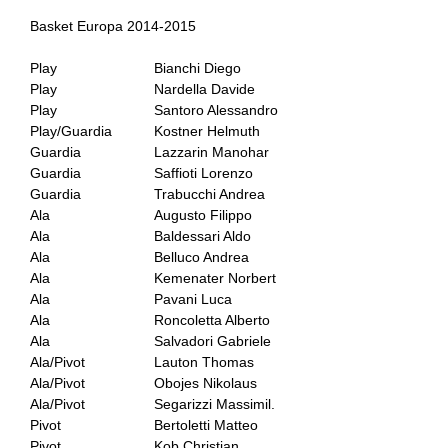
Basket Europa 2014-2015
Play
Bianchi Diego
Play
Nardella Davide
Play
Santoro Alessandro
Play/Guardia
Kostner Helmuth
Guardia
Lazzarin Manohar
Guardia
Saffioti Lorenzo
Guardia
Trabucchi Andrea
Ala
Augusto Filippo
Ala
Baldessari Aldo
Ala
Belluco Andrea
Ala
Kemenater Norbert
Ala
Pavani Luca
Ala
Roncoletta Alberto
Ala
Salvadori Gabriele
Ala/Pivot
Lauton Thomas
Ala/Pivot
Obojes Nikolaus
Ala/Pivot
Segarizzi Massimil.
Pivot
Bertoletti Matteo
Pivot
Kob Christian