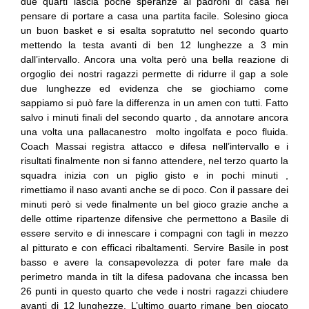
due quarti lascia poche speranze ai padroni di casa nel
pensare di portare a casa una partita facile. Solesino gioca
un buon basket e si esalta sopratutto nel secondo quarto
mettendo la testa avanti di ben 12 lunghezze a 3 min
dall’intervallo. Ancora una volta però una bella reazione di
orgoglio dei nostri ragazzi permette di ridurre il gap a sole
due lunghezze ed evidenza che se giochiamo come
sappiamo si può fare la differenza in un amen con tutti. Fatto
salvo i minuti finali del secondo quarto , da annotare ancora
una volta una pallacanestro molto ingolfata e poco fluida.
Coach Massai registra attacco e difesa nell’intervallo e i
risultati finalmente non si fanno attendere, nel terzo quarto la
squadra inizia con un piglio gisto e in pochi minuti ,
rimettiamo il naso avanti anche se di poco. Con il passare dei
minuti però si vede finalmente un bel gioco grazie anche a
delle ottime ripartenze difensive che permettono a Basile di
essere servito e di innescare i compagni con tagli in mezzo
al pitturato e con efficaci ribaltamenti. Servire Basile in post
basso e avere la consapevolezza di poter fare male da
perimetro manda in tilt la difesa padovana che incassa ben
26 punti in questo quarto che vede i nostri ragazzi chiudere
avanti di 12 lunghezze. L’ultimo quarto rimane ben giocato