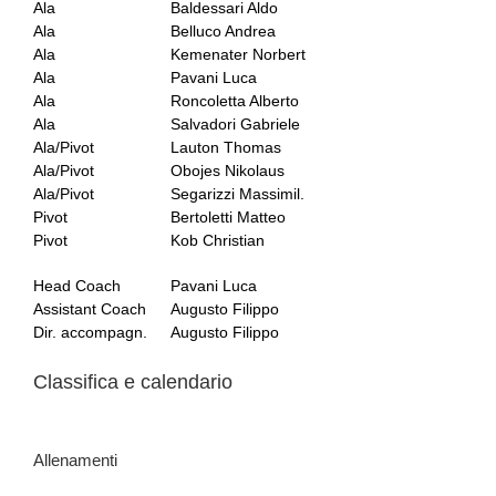
Ala
Baldessari Aldo
Ala
Belluco Andrea
Ala
Kemenater Norbert
Ala
Pavani Luca
Ala
Roncoletta Alberto
Ala
Salvadori Gabriele
Ala/Pivot
Lauton Thomas
Ala/Pivot
Obojes Nikolaus
Ala/Pivot
Segarizzi Massimil.
Pivot
Bertoletti Matteo
Pivot
Kob Christian
Head Coach
Pavani Luca
Assistant Coach
Augusto Filippo
Dir. accompagn.
Augusto Filippo
Classifica e calendario
Allenamenti