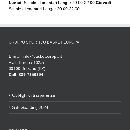
Lunedì
Scuole elementari Langer 20.00-22.00
Giovedì
Scuole elementari Langer 20.00-22.00
GRUPPO SPORTIVO BASKET EUROPA
E-mail:
info@basketeuropa.it
Viale Europa 132/5
39100 Bolzano (BZ)
Cell. 339-7356394
Obblighi di trasparenza
SafeGuarding 2024