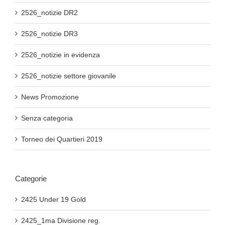
2526_notizie DR2
2526_notizie DR3
2526_notizie in evidenza
2526_notizie settore giovanile
News Promozione
Senza categoria
Torneo dei Quartieri 2019
Categorie
2425 Under 19 Gold
2425_1ma Divisione reg.