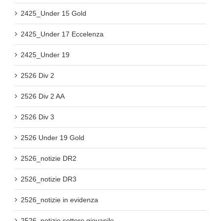
2425_Under 15 Gold
2425_Under 17 Eccelenza
2425_Under 19
2526 Div 2
2526 Div 2 AA
2526 Div 3
2526 Under 19 Gold
2526_notizie DR2
2526_notizie DR3
2526_notizie in evidenza
2526_notizie settore giovanile