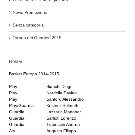
News Promozione
Senza categoria
Torneo dei Quartieri 2019
Roster
Basket Europa 2014-2015
Play
Bianchi Diego
Play
Nardella Davide
Play
Santoro Alessandro
Play/Guardia
Kostner Helmuth
Guardia
Lazzarin Manohar
Guardia
Saffioti Lorenzo
Guardia
Trabucchi Andrea
Ala
Augusto Filippo