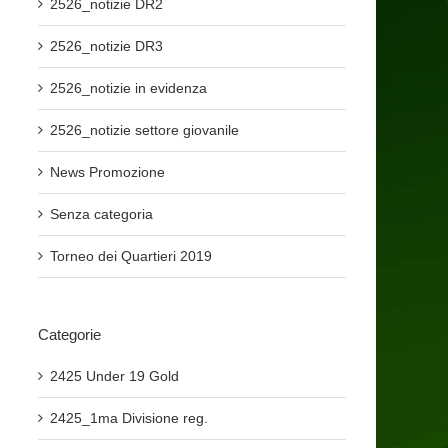
2526_notizie DR2
2526_notizie DR3
2526_notizie in evidenza
2526_notizie settore giovanile
News Promozione
Senza categoria
Torneo dei Quartieri 2019
Categorie
2425 Under 19 Gold
2425_1ma Divisione reg.