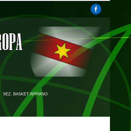
SEZ. BASKET APPIANO