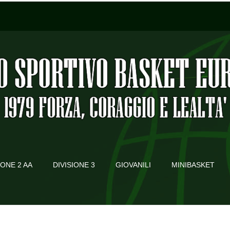
IONE 2 AA
DIVISIONE 3
GIOVANILI
MINIBASKET