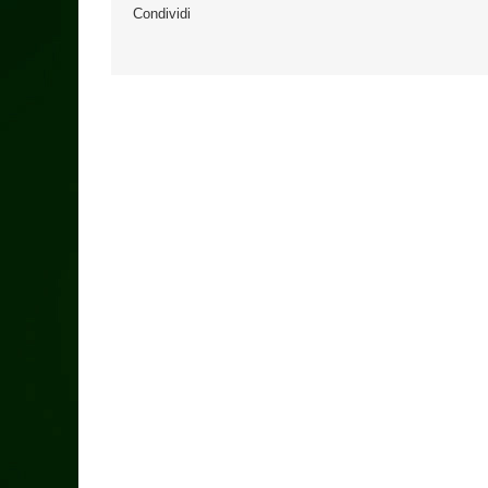
Condividi