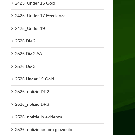
2425_Under 15 Gold
2425_Under 17 Eccelenza
2425_Under 19
2526 Div 2
2526 Div 2 AA
2526 Div 3
2526 Under 19 Gold
2526_notizie DR2
2526_notizie DR3
2526_notizie in evidenza
2526_notizie settore giovanile